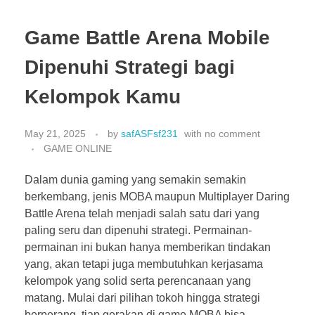
Game Battle Arena Mobile
Dipenuhi Strategi bagi
Kelompok Kamu
May 21, 2025
by
safASFsf231
with
no comment
GAME ONLINE
Dalam dunia gaming yang semakin semakin
berkembang, jenis MOBA maupun Multiplayer Daring
Battle Arena telah menjadi salah satu dari yang
paling seru dan dipenuhi strategi. Permainan-
permainan ini bukan hanya memberikan tindakan
yang, akan tetapi juga membutuhkan kerjasama
kelompok yang solid serta perencanaan yang
matang. Mulai dari pilihan tokoh hingga strategi
berperang, tiap gerakan di game MOBA bisa