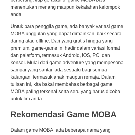
menentukan menang maupun kekalahan kelompok
anda.
Untuk para penggila game, ada banyak variasi game
MOBA unggulan yang dapat dimainkan, baik secara
daring atau offline. Dari yang gratis hingga yang
premium, game-game ini hadir dalam variasi format
dan palatform, termasuk Android, iOS, PC, dan
konsol. Mulai dari game adventure yang mempesona
sampai yang santai, ada sesuatu bagi semua
kalangan, termasuk anak maupun remaja. Dalam
tulisan ini, kita bakal membahas berbagai game
MOBA paling terkenal serta seru yang harus dicoba
untuk tim anda.
Rekomendasi Game MOBA
Dalam game MOBA, ada beberapa nama yang