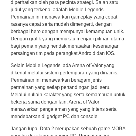
diperhatikan oleh para pecinta strategi. Salah satu
judul yang terkenal adalah Mobile Legends.
Permainan ini menawarkan gameplay yang cepat
rasanya cepat serta mudah dimengerti, dengan
berbagai hero dengan mempunyai kemampuan unik.
Dengan grafik yang memukau menjadi pilihan utama
bagi pemain yang hendak merasakan kesenangan
persaingan tim pada perangkat Android dan iOS.
Selain Mobile Legends, ada Arena of Valor yang
dikenal melalui sistem pertempuran yang dinamis.
Permainan ini menawarkan beragam jenis
permainan yang setiap pertandingan jadi seru.
Melalui nullain karakter yang serta kemampuan untuk
bekerja sama dengan lain, Arena of Valor
menawarkan pengalaman yang yang intens serta
mendebarkan di gadget PC dan console.
Jangan lupa, Dota 2 merupakan sebuah game MOBA
populer di kalangan gamer PC. Permainan ini