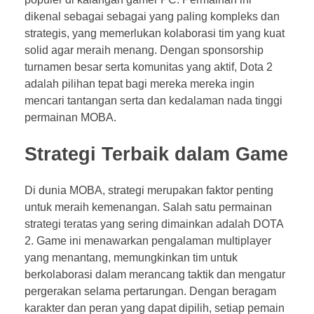
dikenal sebagai sebagai yang paling kompleks dan
strategis, yang memerlukan kolaborasi tim yang kuat
solid agar meraih menang. Dengan sponsorship
turnamen besar serta komunitas yang aktif, Dota 2
adalah pilihan tepat bagi mereka mereka ingin
mencari tantangan serta dan kedalaman nada tinggi
permainan MOBA.
Strategi Terbaik dalam Game
Di dunia MOBA, strategi merupakan faktor penting
untuk meraih kemenangan. Salah satu permainan
strategi teratas yang sering dimainkan adalah DOTA
2. Game ini menawarkan pengalaman multiplayer
yang menantang, memungkinkan tim untuk
berkolaborasi dalam merancang taktik dan mengatur
pergerakan selama pertarungan. Dengan beragam
karakter dan peran yang dapat dipilih, setiap pemain