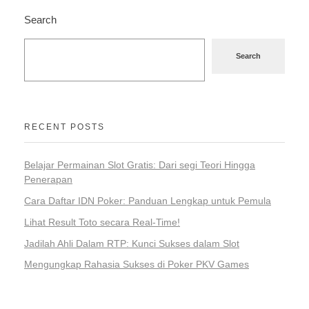
Search
Search
RECENT POSTS
Belajar Permainan Slot Gratis: Dari segi Teori Hingga
Penerapan
Cara Daftar IDN Poker: Panduan Lengkap untuk Pemula
Lihat Result Toto secara Real-Time!
Jadilah Ahli Dalam RTP: Kunci Sukses dalam Slot
Mengungkap Rahasia Sukses di Poker PKV Games