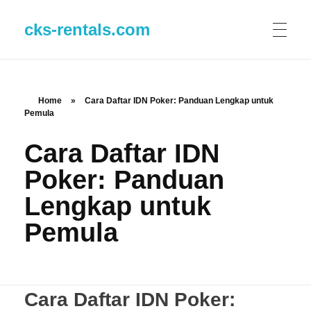
cks-rentals.com
Home
»
Cara Daftar IDN Poker: Panduan Lengkap untuk
Pemula
Cara Daftar IDN
Poker: Panduan
Lengkap untuk
Pemula
Cara Daftar IDN Poker: