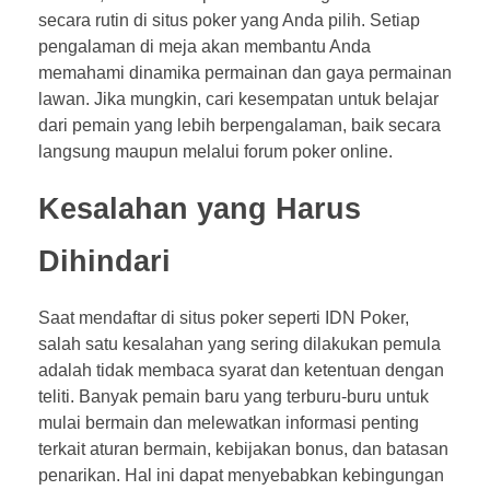
secara rutin di situs poker yang Anda pilih. Setiap
pengalaman di meja akan membantu Anda
memahami dinamika permainan dan gaya permainan
lawan. Jika mungkin, cari kesempatan untuk belajar
dari pemain yang lebih berpengalaman, baik secara
langsung maupun melalui forum poker online.
Kesalahan yang Harus
Dihindari
Saat mendaftar di situs poker seperti IDN Poker,
salah satu kesalahan yang sering dilakukan pemula
adalah tidak membaca syarat dan ketentuan dengan
teliti. Banyak pemain baru yang terburu-buru untuk
mulai bermain dan melewatkan informasi penting
terkait aturan bermain, kebijakan bonus, dan batasan
penarikan. Hal ini dapat menyebabkan kebingungan