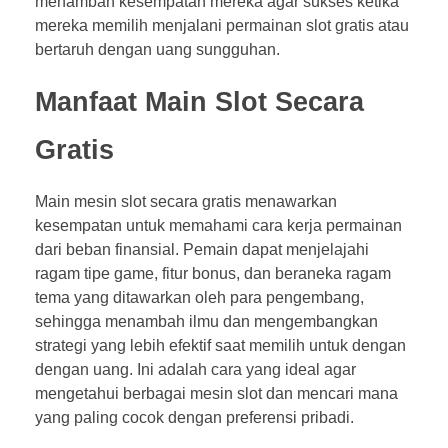
menambah kesempatan mereka agar sukses ketika
mereka memilih menjalani permainan slot gratis atau
bertaruh dengan uang sungguhan.
Manfaat Main Slot Secara
Gratis
Main mesin slot secara gratis menawarkan
kesempatan untuk memahami cara kerja permainan
dari beban finansial. Pemain dapat menjelajahi
ragam tipe game, fitur bonus, dan beraneka ragam
tema yang ditawarkan oleh para pengembang,
sehingga menambah ilmu dan mengembangkan
strategi yang lebih efektif saat memilih untuk dengan
dengan uang. Ini adalah cara yang ideal agar
mengetahui berbagai mesin slot dan mencari mana
yang paling cocok dengan preferensi pribadi.