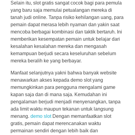
Selain itu, slot gratis sangat cocok bagi para pemula
yang baru saja memulai petualangan mereka di
tanah judi online. Tanpa risiko kehilangan uang, para
pemain dapat merasa lebih nyaman dan yakin saat
mencoba berbagai kombinasi dan taktik bertaruh. Ini
memberikan kesempatan pemain untuk belajar dari
kesalahan kesalahan mereka dan mengasah
kemampuan berjudi secara keseluruhan sebelum
mereka beralih ke yang berbayar.
Manfaat selanjutnya yakni bahwa banyak website
menawarkan akses kepada demo slot yang
memungkinkan para pengguna mengalami game
kapan saja dan di mana saja. Kemudahan ini
pengalaman berjudi menjadi menyenangkan, tanpa
ada limit waktu maupun tekanan untuk langsung
menang.
demo slot
Dengan memanfaatkan slot
gratis, pemain dapat merencanakan waktu
permainan sendiri dengan lebih baik dan