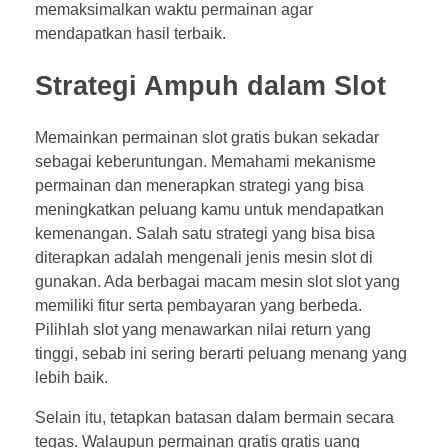
memaksimalkan waktu permainan agar
mendapatkan hasil terbaik.
Strategi Ampuh dalam Slot
Memainkan permainan slot gratis bukan sekadar
sebagai keberuntungan. Memahami mekanisme
permainan dan menerapkan strategi yang bisa
meningkatkan peluang kamu untuk mendapatkan
kemenangan. Salah satu strategi yang bisa bisa
diterapkan adalah mengenali jenis mesin slot di
gunakan. Ada berbagai macam mesin slot slot yang
memiliki fitur serta pembayaran yang berbeda.
Pilihlah slot yang menawarkan nilai return yang
tinggi, sebab ini sering berarti peluang menang yang
lebih baik.
Selain itu, tetapkan batasan dalam bermain secara
tegas. Walaupun permainan gratis gratis uang