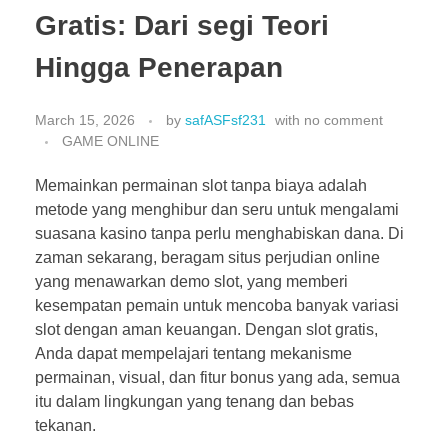
Gratis: Dari segi Teori
Hingga Penerapan
March 15, 2026
by
safASFsf231
with
no comment
GAME ONLINE
Memainkan permainan slot tanpa biaya adalah
metode yang menghibur dan seru untuk mengalami
suasana kasino tanpa perlu menghabiskan dana. Di
zaman sekarang, beragam situs perjudian online
yang menawarkan demo slot, yang memberi
kesempatan pemain untuk mencoba banyak variasi
slot dengan aman keuangan. Dengan slot gratis,
Anda dapat mempelajari tentang mekanisme
permainan, visual, dan fitur bonus yang ada, semua
itu dalam lingkungan yang tenang dan bebas
tekanan.