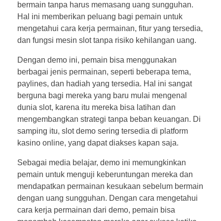
bermain tanpa harus memasang uang sungguhan.
Hal ini memberikan peluang bagi pemain untuk
mengetahui cara kerja permainan, fitur yang tersedia,
dan fungsi mesin slot tanpa risiko kehilangan uang.
Dengan demo ini, pemain bisa menggunakan
berbagai jenis permainan, seperti beberapa tema,
paylines, dan hadiah yang tersedia. Hal ini sangat
berguna bagi mereka yang baru mulai mengenal
dunia slot, karena itu mereka bisa latihan dan
mengembangkan strategi tanpa beban keuangan. Di
samping itu, slot demo sering tersedia di platform
kasino online, yang dapat diakses kapan saja.
Sebagai media belajar, demo ini memungkinkan
pemain untuk menguji keberuntungan mereka dan
mendapatkan permainan kesukaan sebelum bermain
dengan uang sungguhan. Dengan cara mengetahui
cara kerja permainan dari demo, pemain bisa