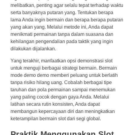
melibatkan, penting agar selalu tepat terhadap waktu
serta banyaknya putaran yang. Tentukan berapa
lama Anda ingin bermain dan berapa berapa putaran
yang akan yang. Melalui metode ini, Anda dapat
menikmati permainan tanpa dalam suasana dan
kehilangan pengendalian pada taktik yang ingin
dilakukan dijalankan.
Yang terakhir, manfaatkan opsi demonstrasi slot
untuk menguji berbagai strategi bermain. Bermain
mode demo demo memberi peluang untuk berlatih
tanpa risiko hilang uang. Cobalah berbagai tipe
taruhan dan pola permainan sampai menemukan
yang paling cocok dengan gaya Anda. Melalui
latihan secara rutin konsisten, Anda dapat
membangun kepercayaan diri dan meningkatkan
keterampilan bermain slot dari segi global.
Praktik Menggunakan Slot