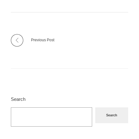
Previous Post
Search
Search