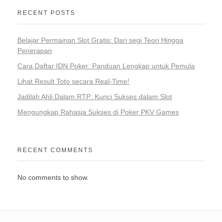
RECENT POSTS
Belajar Permainan Slot Gratis: Dari segi Teori Hingga
Penerapan
Cara Daftar IDN Poker: Panduan Lengkap untuk Pemula
Lihat Result Toto secara Real-Time!
Jadilah Ahli Dalam RTP: Kunci Sukses dalam Slot
Mengungkap Rahasia Sukses di Poker PKV Games
RECENT COMMENTS
No comments to show.