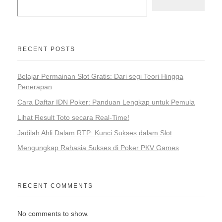
RECENT POSTS
Belajar Permainan Slot Gratis: Dari segi Teori Hingga
Penerapan
Cara Daftar IDN Poker: Panduan Lengkap untuk Pemula
Lihat Result Toto secara Real-Time!
Jadilah Ahli Dalam RTP: Kunci Sukses dalam Slot
Mengungkap Rahasia Sukses di Poker PKV Games
RECENT COMMENTS
No comments to show.