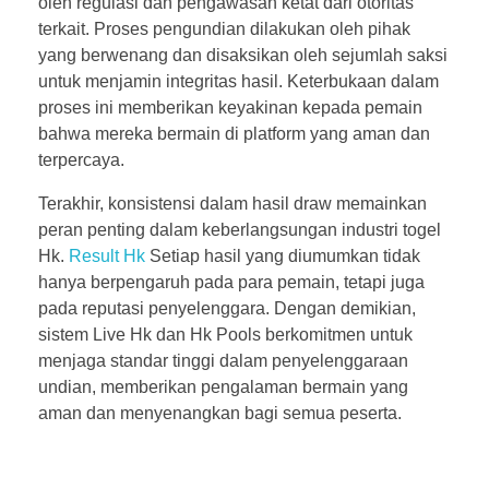
oleh regulasi dan pengawasan ketat dari otoritas
terkait. Proses pengundian dilakukan oleh pihak
yang berwenang dan disaksikan oleh sejumlah saksi
untuk menjamin integritas hasil. Keterbukaan dalam
proses ini memberikan keyakinan kepada pemain
bahwa mereka bermain di platform yang aman dan
terpercaya.
Terakhir, konsistensi dalam hasil draw memainkan
peran penting dalam keberlangsungan industri togel
Hk.
Result Hk
Setiap hasil yang diumumkan tidak
hanya berpengaruh pada para pemain, tetapi juga
pada reputasi penyelenggara. Dengan demikian,
sistem Live Hk dan Hk Pools berkomitmen untuk
menjaga standar tinggi dalam penyelenggaraan
undian, memberikan pengalaman bermain yang
aman dan menyenangkan bagi semua peserta.