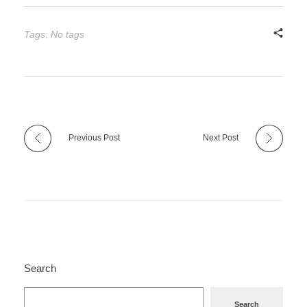
Tags: No tags
Previous Post
Next Post
Search
Search