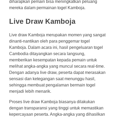
diharapkan pemain bisa meningkatkan peluang
mereka dalam permainan togel Kamboja.
Live Draw Kamboja
Live draw Kamboja merupakan momen yang sangat
dinanti-nantikan oleh para penggemar togel
Kamboja. Dalam acara ini, hasil pengeluaran togel
Cambodia ditayangkan secara langsung,
memberikan kesempatan kepada pemain untuk
melihat angka-angka yang muncul secara real-time.
Dengan adanya live draw, peserta dapat merasakan
sensasi dan ketegangan saat menunggu hasil,
sehingga membuat pengalaman bermain togel
menjadi lebih menarik.
Proses live draw Kamboja biasanya dilakukan
dengan transparansi yang tinggi untuk memastikan
kepercayaan peserta. Angka-angka yang dihasilkan