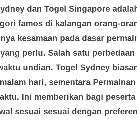
ydney dan Togel Singapore adala
egori famos di kalangan orang-ora
unya kesamaan pada dasar permai
 yang perlu. Salah satu perbedaan
 waktu undian. Togel Sydney biasa
alam hari, sementara Permainan 
aktu. Ini memberikan bagi peserta
wal sesuai sesuai dengan preferen