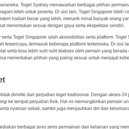
a beraneka. Togel Sydney menawarkan berbagai pilihan permain
agam lebih untuk peserta. Di sisi lain, Togel Singapore lebih 
stem hadiah besar yang lebih, menarik minat banyak orang ya
pat menentukan sesuai dengan gaya serta ekspektasi sendiri.
rta Togel Singapore ialah aksesibilitas serta platform. Togel
ah terpercaya, termasuk beberapa platform terkemuka. Di sisi la
t serta bisa lebih sulit sulit diakses oleh pemain yang berada
isa menentukan pilihan yang paling sesuai untuk menjajal keb
et
ak dimiliki dari perjudian togel tradisional. Dengan akses 24
ergi ke tempat perjudian fisik. Hal ini memungkinkan pemain un
rta nyaman sekali, sambil juga menjauhkan diri dari kerumuna
ediakan berbagai jenis jenis permainan dan kelainan yang me