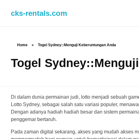
cks-rentals.com
Home
»
Togel Sydney::Menguji Keberuntungan Anda
Togel Sydney::Menguj
T
Di dalam dunia permainan judi, lotto menjadi sebuah game
o
Lotto Sydney, sebagai salah satu variasi populer, mena
Dengan adanya hadiah hadiah besar dan sistem permainan
g
penggemar bertaruh.
e
Pada zaman digital sekarang, akses yang mudah akses melal