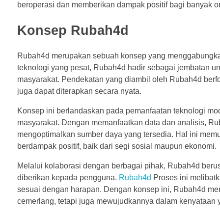
beroperasi dan memberikan dampak positif bagi banyak o
Konsep Rubah4d
Rubah4d merupakan sebuah konsep yang menggabungkan i
teknologi yang pesat, Rubah4d hadir sebagai jembatan un
masyarakat. Pendekatan yang diambil oleh Rubah4d berfo
juga dapat diterapkan secara nyata.
Konsep ini berlandaskan pada pemanfaatan teknologi mo
masyarakat. Dengan memanfaatkan data dan analisis, Rub
mengoptimalkan sumber daya yang tersedia. Hal ini mem
berdampak positif, baik dari segi sosial maupun ekonomi.
Melalui kolaborasi dengan berbagai pihak, Rubah4d beru
diberikan kepada pengguna.
Rubah4d
Proses ini melibatk
sesuai dengan harapan. Dengan konsep ini, Rubah4d memb
cemerlang, tetapi juga mewujudkannya dalam kenyataan 