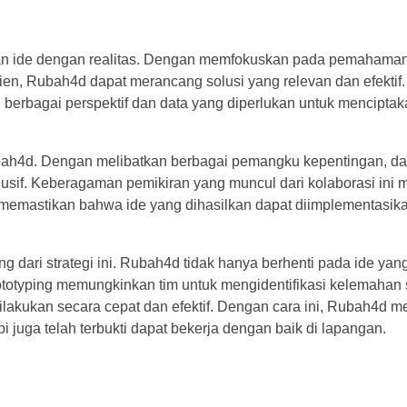
an ide dengan realitas. Dengan memfokuskan pada pemaham
ien, Rubah4d dapat merancang solusi yang relevan dan efektif.
erbagai perspektif dan data yang diperlukan untuk menciptaka
ubah4d. Dengan melibatkan berbagai pemangku kepentingan, dari
lusif. Keberagaman pemikiran yang muncul dari kolaborasi ini
n memastikan bahwa ide yang dihasilkan dapat diimplementasik
g dari strategi ini. Rubah4d tidak hanya berhenti pada ide yang
rototyping memungkinkan tim untuk mengidentifikasi kelemahan 
 dilakukan secara cepat dan efektif. Dengan cara ini, Rubah4d 
pi juga telah terbukti dapat bekerja dengan baik di lapangan.