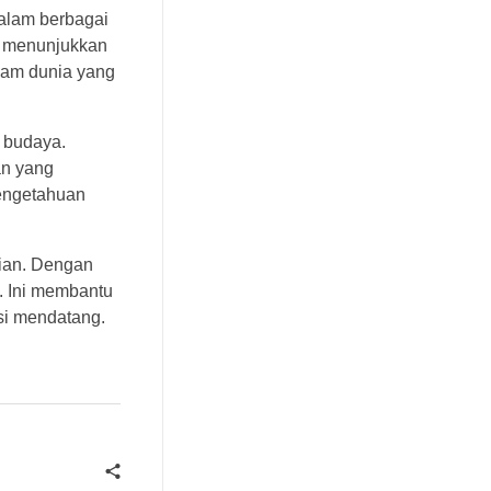
dalam berbagai
ni menunjukkan
alam dunia yang
n budaya.
an yang
pengetahuan
tian. Dengan
. Ini membantu
si mendatang.