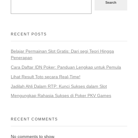
Search
RECENT POSTS
Belajar Permainan Slot Gratis: Dari segi Teori Hingga
Penerapan
Cara Daftar IDN Poker: Panduan Lengkap untuk Pemula
Lihat Result Toto secara Real-Time!
Jadilah Ahli Dalam RTP: Kunci Sukses dalam Slot
Mengungkap Rahasia Sukses di Poker PKV Games
RECENT COMMENTS
No comments to show.