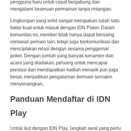
pengguna baru untuk cepat bergabung dan
mengalami keseruan permainan tanpa rintangan.
Lingkungan yang solid sangat merupakan salah satu
faktor kuat untuk masuk dengan IDN Poker. Dalam
komunitas ini, member tidak hanya dapat bersaing
melawan pemain lain, tetapi juga berkomunikasi dan
menciptakan relasi dengan sesama penggemar
poker. Dengan jumlah yang banyak turnamen dan
acara yang diadakan, peluang untuk mencapai
prestasi dan mendapatkan hadiah menarik pun juga
besar, menjadikan pengalaman bermain semakin
menyenangkan.
Panduan Mendaftar di IDN
Play
Untuk ikut dengan IDN Play, langkah awal yang perlu