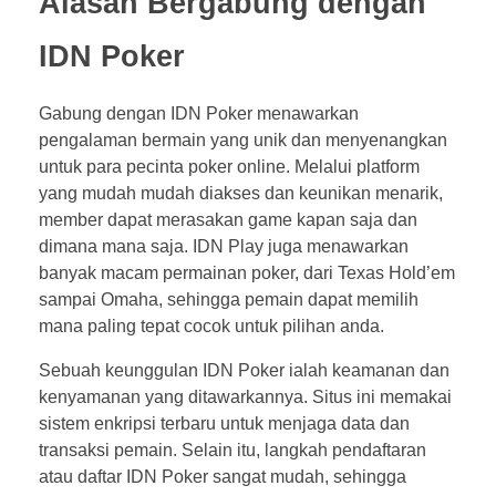
Alasan Bergabung dengan
n
IDN Poker
K
Gabung dengan IDN Poker menawarkan
o
pengalaman bermain yang unik dan menyenangkan
m
untuk para pecinta poker online. Melalui platform
yang mudah mudah diakses dan keunikan menarik,
u
member dapat merasakan game kapan saja dan
dimana mana saja. IDN Play juga menawarkan
n
banyak macam permainan poker, dari Texas Hold’em
sampai Omaha, sehingga pemain dapat memilih
i
mana paling tepat cocok untuk pilihan anda.
t
Sebuah keunggulan IDN Poker ialah keamanan dan
kenyamanan yang ditawarkannya. Situs ini memakai
a
sistem enkripsi terbaru untuk menjaga data dan
s
transaksi pemain. Selain itu, langkah pendaftaran
atau daftar IDN Poker sangat mudah, sehingga