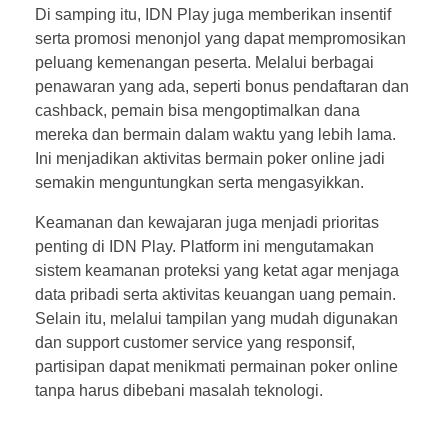
Di samping itu, IDN Play juga memberikan insentif
serta promosi menonjol yang dapat mempromosikan
peluang kemenangan peserta. Melalui berbagai
penawaran yang ada, seperti bonus pendaftaran dan
cashback, pemain bisa mengoptimalkan dana
mereka dan bermain dalam waktu yang lebih lama.
Ini menjadikan aktivitas bermain poker online jadi
semakin menguntungkan serta mengasyikkan.
Keamanan dan kewajaran juga menjadi prioritas
penting di IDN Play. Platform ini mengutamakan
sistem keamanan proteksi yang ketat agar menjaga
data pribadi serta aktivitas keuangan uang pemain.
Selain itu, melalui tampilan yang mudah digunakan
dan support customer service yang responsif,
partisipan dapat menikmati permainan poker online
tanpa harus dibebani masalah teknologi.