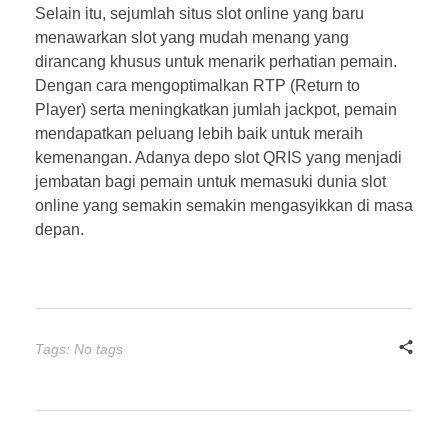
Selain itu, sejumlah situs slot online yang baru
menawarkan slot yang mudah menang yang
dirancang khusus untuk menarik perhatian pemain.
Dengan cara mengoptimalkan RTP (Return to
Player) serta meningkatkan jumlah jackpot, pemain
mendapatkan peluang lebih baik untuk meraih
kemenangan. Adanya depo slot QRIS yang menjadi
jembatan bagi pemain untuk memasuki dunia slot
online yang semakin semakin mengasyikkan di masa
depan.
Tags: No tags