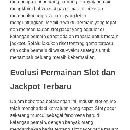
mempengaruhi peluang menang. Banyak pemain
a
mengklaim bahwa slot gacor malam ini kerap
memberikan improvement yang lebih
n
menguntungkan. Memilih waktu bermain yang tepat
dan mencari tautan slot gacor yang populer di
k
kalangan pemain dapat adalah rahasia untuk meraih
jackpot. Selalu lakukan riset tentang game terbaru
a
dan coba bermain di waktu-waktu strategis untuk
n
menambah peluang meraih keberhasilan.
Evolusi Permainan Slot dan
Jackpot Terbaru
Dalam beberapa belakangan ini, industri slot online
telah menghadapi kemajuan yang cepat. Slot gacor
sekarang muncul sebagai fenomena baru di
kalangan pemain, dengan banyak orang
mendambakan berita tentang slot gacor pada malam