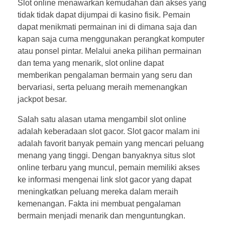
Slot online menawarkan kemudahan dan akses yang
tidak tidak dapat dijumpai di kasino fisik. Pemain
j
dapat menikmati permainan ini di dimana saja dan
u
kapan saja cuma menggunakan perangkat komputer
atau ponsel pintar. Melalui aneka pilihan permainan
K
dan tema yang menarik, slot online dapat
memberikan pengalaman bermain yang seru dan
e
bervariasi, serta peluang meraih memenangkan
jackpot besar.
m
Salah satu alasan utama mengambil slot online
e
adalah keberadaan slot gacor. Slot gacor malam ini
n
adalah favorit banyak pemain yang mencari peluang
menang yang tinggi. Dengan banyaknya situs slot
a
online terbaru yang muncul, pemain memiliki akses
ke informasi mengenai link slot gacor yang dapat
n
meningkatkan peluang mereka dalam meraih
kemenangan. Fakta ini membuat pengalaman
g
bermain menjadi menarik dan menguntungkan.