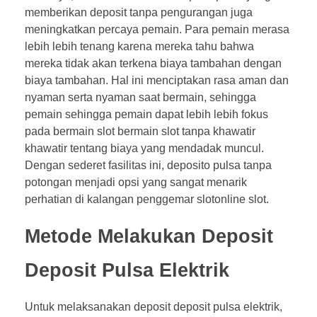
memberikan deposit tanpa pengurangan juga
meningkatkan percaya pemain. Para pemain merasa
lebih lebih tenang karena mereka tahu bahwa
mereka tidak akan terkena biaya tambahan dengan
biaya tambahan. Hal ini menciptakan rasa aman dan
nyaman serta nyaman saat bermain, sehingga
pemain sehingga pemain dapat lebih lebih fokus
pada bermain slot bermain slot tanpa khawatir
khawatir tentang biaya yang mendadak muncul.
Dengan sederet fasilitas ini, deposito pulsa tanpa
potongan menjadi opsi yang sangat menarik
perhatian di kalangan penggemar slotonline slot.
Metode Melakukan Deposit
Deposit Pulsa Elektrik
Untuk melaksanakan deposit deposit pulsa elektrik,