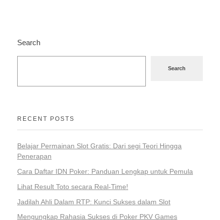
Search
Search
RECENT POSTS
Belajar Permainan Slot Gratis: Dari segi Teori Hingga
Penerapan
Cara Daftar IDN Poker: Panduan Lengkap untuk Pemula
Lihat Result Toto secara Real-Time!
Jadilah Ahli Dalam RTP: Kunci Sukses dalam Slot
Mengungkap Rahasia Sukses di Poker PKV Games