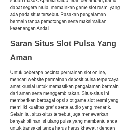
sudah masuk. Apabila saldo telah bertambah, kamu
dapat segera mulai memainkan game slot resmi yang
ada pada situs tersebut. Rasakan pengalaman
bermain tanpa pemotongan serta maksimalkan
kesenangan Anda!
Saran Situs Slot Pulsa Yang
Aman
Untuk beberapa pecinta permainan slot online,
mencari website permainan deposit pulsa terpercaya
amat krusial untuk memastikan pengalaman bermain
dari aman serta menggembirakan. Situs-situs ini
memberikan berbagai opsi slot game slot resmi yang
memiliki kualitas grafis serta audio yang menarik.
Selain itu, situs-situs tersebut juga menawarkan
banyak pilihan isi ulang pulsa yang membantu anda
untuk transaksi tanpa harus harus khawatir dengan