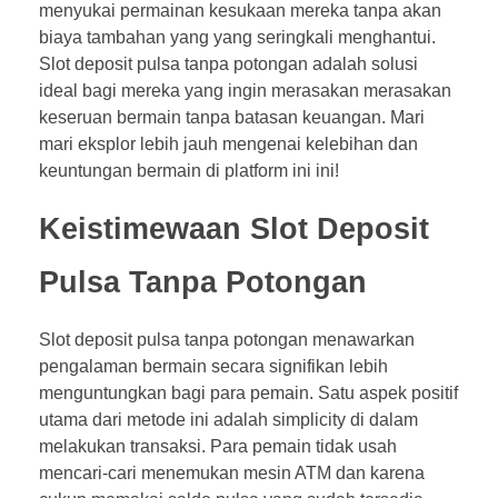
menyukai permainan kesukaan mereka tanpa akan
biaya tambahan yang yang seringkali menghantui.
Slot deposit pulsa tanpa potongan adalah solusi
ideal bagi mereka yang ingin merasakan merasakan
keseruan bermain tanpa batasan keuangan. Mari
mari eksplor lebih jauh mengenai kelebihan dan
keuntungan bermain di platform ini ini!
Keistimewaan Slot Deposit
Pulsa Tanpa Potongan
Slot deposit pulsa tanpa potongan menawarkan
pengalaman bermain secara signifikan lebih
menguntungkan bagi para pemain. Satu aspek positif
utama dari metode ini adalah simplicity di dalam
melakukan transaksi. Para pemain tidak usah
mencari-cari menemukan mesin ATM dan karena