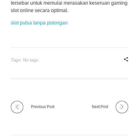
tersebar untuk memulai merasakan keseruan gaming
slot online secara optimal.
slot pulsa tanpa potongan
Tags: No tags
Previous Post
Next Post