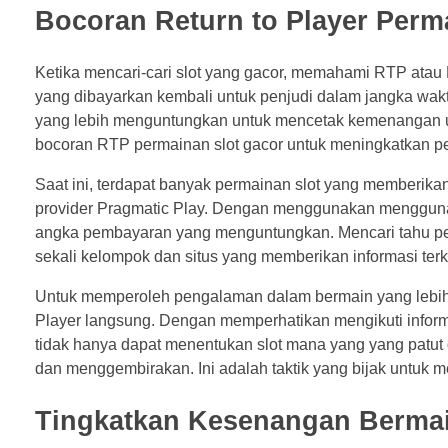
a
Bocoran Return to Player Per
n
Ketika mencari-cari slot yang gacor, memahami RTP atau R
R
yang dibayarkan kembali untuk penjudi dalam jangka wakt
yang lebih menguntungkan untuk mencetak kemenangan unt
T
bocoran RTP permainan slot gacor untuk meningkatkan p
P
Saat ini, terdapat banyak permainan slot yang memberikan 
provider Pragmatic Play. Dengan menggunakan mengguna
d
angka pembayaran yang menguntungkan. Mencari tahu perm
e
sekali kelompok dan situs yang memberikan informasi ter
n
Untuk memperoleh pengalaman dalam bermain yang lebih p
Player langsung. Dengan memperhatikan mengikuti informas
g
tidak hanya dapat menentukan slot mana yang yang patut
dan menggembirakan. Ini adalah taktik yang bijak untuk 
a
Tingkatkan Kesenangan Berma
n