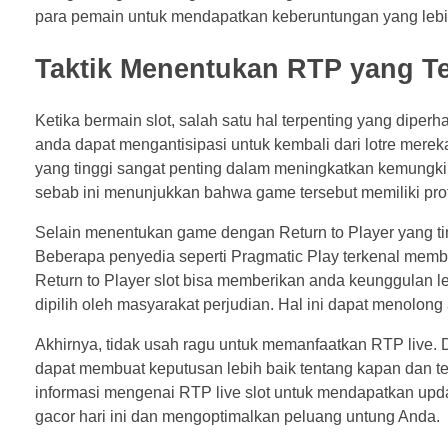
para pemain untuk mendapatkan keberuntungan yang lebi
M
Taktik Menentukan RTP yang T
e
m
Ketika bermain slot, salah satu hal terpenting yang di
anda dapat mengantisipasi untuk kembali dari lotre mer
a
yang tinggi sangat penting dalam meningkatkan kemungki
sebab ini menunjukkan bahwa game tersebut memiliki profit
n
Selain menentukan game dengan Return to Player yang ting
f
Beberapa penyedia seperti Pragmatic Play terkenal memb
Return to Player slot bisa memberikan anda keunggulan l
a
dipilih oleh masyarakat perjudian. Hal ini dapat menolon
a
Akhirnya, tidak usah ragu untuk memanfaatkan RTP live. 
t
dapat membuat keputusan lebih baik tentang kapan dan t
informasi mengenai RTP live slot untuk mendapatkan updat
k
gacor hari ini dan mengoptimalkan peluang untung Anda.