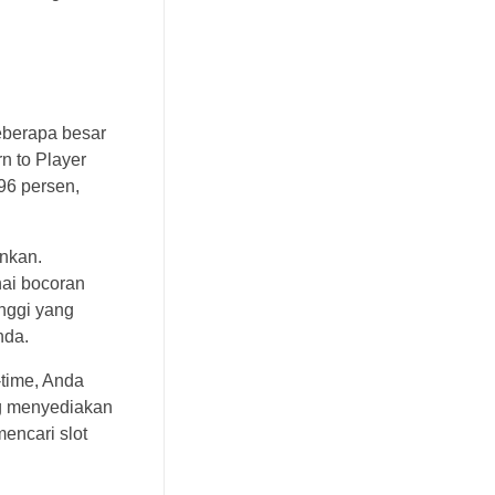
eberapa besar
n to Player
96 persen,
inkan.
nai bocoran
nggi yang
nda.
-time, Anda
ng menyediakan
encari slot