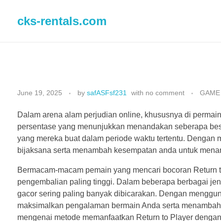
cks-rentals.com
K
June 19, 2025
by
safASFsf231
with
no comment
GAME
i
Dalam arena alam perjudian online, khususnya di permai
a
persentase yang menunjukkan menandakan seberapa besar
yang mereka buat dalam periode waktu tertentu. Dengan m
t
bijaksana serta menambah kesempatan anda untuk mena
u
Bermacam-macam pemain yang mencari bocoran Return to 
pengembalian paling tinggi. Dalam beberapa berbagai jenis
n
gacor sering paling banyak dibicarakan. Dengan menggunaka
maksimalkan pengalaman bermain Anda serta menambah po
t
mengenai metode memanfaatkan Return to Player dengan p