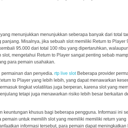
ka yang menunjukkan menunjukkan seberapa banyak dari total t
anjang. Misalnya, jika sebuah slot memiliki Return to Player 
bali 95.000 dari total 100 ribu yang dipertaruhkan, walaupun 
slot, mengetahui Return to Player sangat penting sebab mam
yang para pemain usahakan.
is permainan dan penyedia.
rtp live slot
Beberapa provider perma
eturn to Player yang lebih lebih, yang dapat menawarkan kes
rmasuk tingkat volatilitas juga berperan, karena slot yang memil
 menjulang tetapi juga menawarkan risiko lebih besar berkaitan 
n keuntungan khusus bagi beberapa pengguna. Informasi ini s
pemain untuk memilih slot yang memiliki memiliki return yang
aatkan informasi tersebut, para pemain dapat meningkatkan