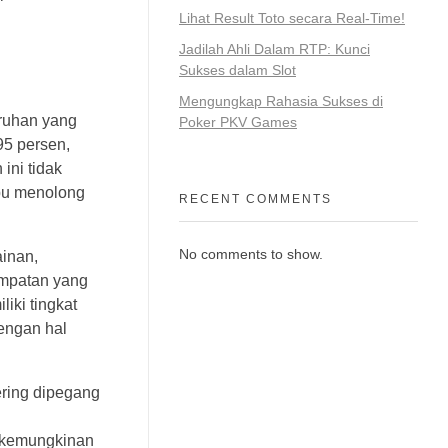
Lihat Result Toto secara Real-Time!
Jadilah Ahli Dalam RTP: Kunci
Sukses dalam Slot
Mengungkap Rahasia Sukses di
aruhan yang
Poker PKV Games
95 persen,
ini tidak
pu menolong
RECENT COMMENTS
No comments to show.
inan,
empatan yang
iki tingkat
dengan hal
ering dipegang
 kemungkinan