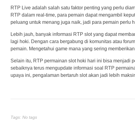
C
RTP Live adalah salah satu faktor penting yang perlu dia
RTP dalam real-time, para pemain dapat mengambil keputus
e
peluang untuk menang juga naik, jadi para pemain perlu
r
Lebih jauh, banyak informasi RTP slot yang dapat memba
lagi hoki. Dengan cara bergabung di komunitas atau for
d
pemain. Mengetahui game mana yang sering memberikan 
a
Selain itu, RTP permainan slot hoki hari ini bisa menjad
sebaiknya terus mengupdate informasi soal RTP permain
s
upaya ini, pengalaman bertaruh slot akan jadi lebih maks
Tags: No tags