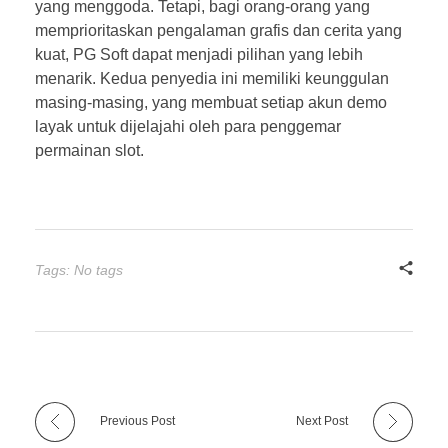
yang menggoda. Tetapi, bagi orang-orang yang
memprioritaskan pengalaman grafis dan cerita yang
kuat, PG Soft dapat menjadi pilihan yang lebih
menarik. Kedua penyedia ini memiliki keunggulan
masing-masing, yang membuat setiap akun demo
layak untuk dijelajahi oleh para penggemar
permainan slot.
Tags: No tags
Previous Post
Next Post