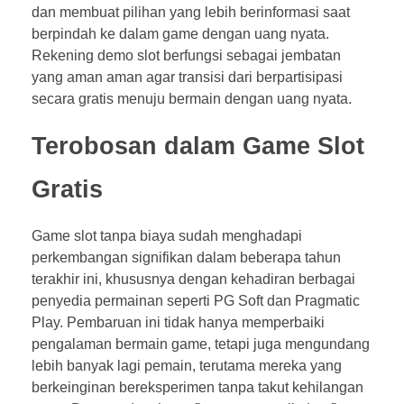
dan membuat pilihan yang lebih berinformasi saat
P
berpindah ke dalam game dengan uang nyata.
Rekening demo slot berfungsi sebagai jembatan
e
yang aman aman agar transisi dari berpartisipasi
secara gratis menuju bermain dengan uang nyata.
r
m
Terobosan dalam Game Slot
a
Gratis
i
Game slot tanpa biaya sudah menghadapi
n
perkembangan signifikan dalam beberapa tahun
terakhir ini, khususnya dengan kehadiran berbagai
a
penyedia permainan seperti PG Soft dan Pragmatic
Play. Pembaruan ini tidak hanya memperbaiki
n
pengalaman bermain game, tetapi juga mengundang
lebih banyak lagi pemain, terutama mereka yang
berkeinginan bereksperimen tanpa takut kehilangan