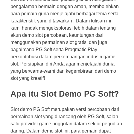
u
pengalaman bermain dengan aman, membolehkan
para pemain guna menjelajahi berbagai tema serta
r
karakteristik yang ditawarkan . Dalam tulisan ini,
kami hendak mengeksplorasi lebih dalam tentang
i
akun demo slot percobaan, keuntungan dari
menggunakan permainan slot gratis, dan juga
P
bagaimana PG Soft serta Pragmatic Play
e
berkontribusi dalam perkembangan industri game
slot. Persiapkan diri Anda agar menjelajahi dunia
r
yang berwarna-warni dan kegembiraan dari demo
slot yang kreatif!
m
Apa itu Slot Demo PG Soft?
a
i
Slot demo PG Soft merupakan versi percobaan dari
permainan slot yang dirancang oleh PG Soft, salah
n
satu provider game unggulan dalam sektor perjudian
a
daring. Dalam demo slot ini, para pemain dapat