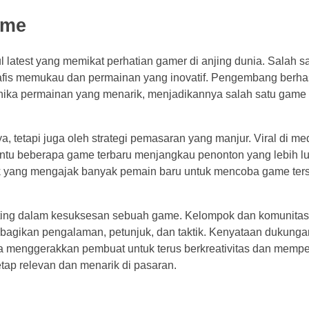
ame
 latest yang memikat perhatian gamer di anjing dunia. Salah s
afis memukau dan permainan yang inovatif. Pengembang berhas
ka permainan yang menarik, menjadikannya salah satu game 
tetapi juga oleh strategi pemasaran yang manjur. Viral di med
mbantu beberapa game terbaru menjangkau penonton yang lebih l
k yang mengajak banyak pemain baru untuk mencoba game ters
ting dalam kesuksesan sebuah game. Kelompok dan komunitas 
agikan pengalaman, petunjuk, dan taktik. Kenyataan dukungan
uga menggerakkan pembuat untuk terus berkreativitas dan mempe
ap relevan dan menarik di pasaran.