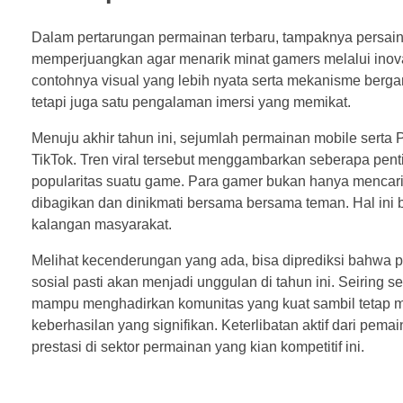
n
Dalam pertarungan permainan terbaru, tampaknya persain
j
memperjuangkan agar menarik minat gamers melalui inov
contohnya visual yang lebih nyata serta mekanisme berga
a
tetapi juga satu pengalaman imersi yang memikat.
d
Menuju akhir tahun ini, sejumlah permainan mobile serta 
TikTok. Tren viral tersebut menggambarkan seberapa p
i
popularitas suatu game. Para gamer bukan hanya mencari
dibagikan dan dinikmati bersama bersama teman. Hal ini 
R
kalangan masyarakat.
a
Melihat kecenderungan yang ada, bisa diprediksi bahwa pe
j
sosial pasti akan menjadi unggulan di tahun ini. Seiring 
mampu menghadirkan komunitas yang kuat sambil tetap 
a
keberhasilan yang signifikan. Keterlibatan aktif dari pem
prestasi di sektor permainan yang kian kompetitif ini.
?