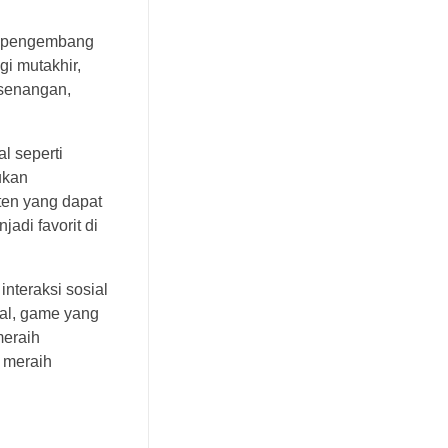
ng pengembang
i mutakhir,
esenangan,
l seperti
ukan
ten yang dapat
adi favorit di
nteraksi sosial
tal, game yang
meraih
m meraih