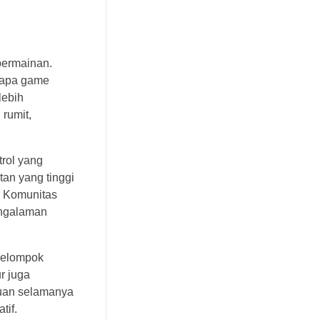
permainan.
rapa game
lebih
 rumit,
rol yang
tan yang tinggi
. Komunitas
engalaman
kelompok
r juga
ruan selamanya
tif.