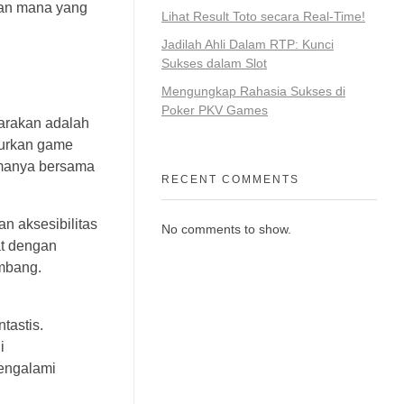
nan mana yang
Lihat Result Toto secara Real-Time!
Jadilah Ahli Dalam RTP: Kunci
Sukses dalam Slot
Mengungkap Rahasia Sukses di
Poker PKV Games
carakan adalah
curkan game
samanya bersama
RECENT COMMENTS
n aksesibilitas
No comments to show.
at dengan
mbang.
tastis.
i
mengalami