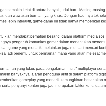
gan semakin ketat di antara banyak judul baru. Masing-masi
asi dan wawasan bermain yang khas. Dengan hadirnya teknolog
mes lebih interaktif, game-game ini tidak hanya memberikan k
PC kian mendapat perhatian besar di dalam platform media sosia
entingnya pengaruh komunitas gamer dalam menentukan menent
-cari game yang menarik, melainkan juga mencari mencari kon
bisa jadi penentu untuk permainan mana yang akan melesat menj
rmainan yang fokus pada pengalaman multi" multiplayer serta i
semakin banyaknya jajaran pengguna aktif di dalam platform digi
memberikan gameplay yang menarik kemungkinan besar akan 
ain serta penyanyi konten juga jadi merupakan faktor kunci dala