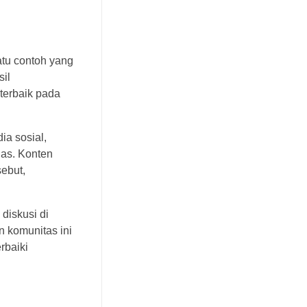
atu contoh yang
il
terbaik pada
ia sosial,
uas. Konten
ebut,
diskusi di
 komunitas ini
rbaiki