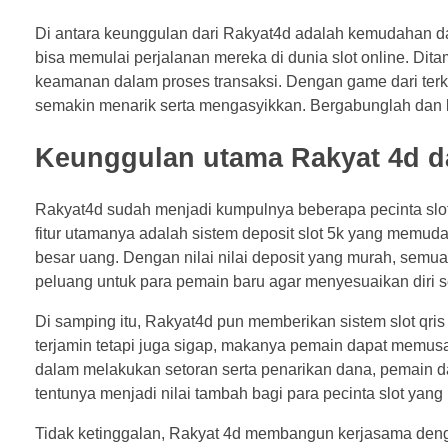
Di antara keunggulan dari Rakyat4d adalah kemudahan da
bisa memulai perjalanan mereka di dunia slot online. Di
keamanan dalam proses transaksi. Dengan game dari terk
semakin menarik serta mengasyikkan. Bergabunglah dan l
Keunggulan utama Rakyat 4d d
Rakyat4d sudah menjadi kumpulnya beberapa pecinta slot
fitur utamanya adalah sistem deposit slot 5k yang memu
besar uang. Dengan nilai nilai deposit yang murah, semu
peluang untuk para pemain baru agar menyesuaikan diri 
Di samping itu, Rakyat4d pun memberikan sistem slot qri
terjamin tetapi juga sigap, makanya pemain dapat memu
dalam melakukan setoran serta penarikan dana, pemain d
tentunya menjadi nilai tambah bagi para pecinta slot y
Tidak ketinggalan, Rakyat 4d membangun kerjasama denga