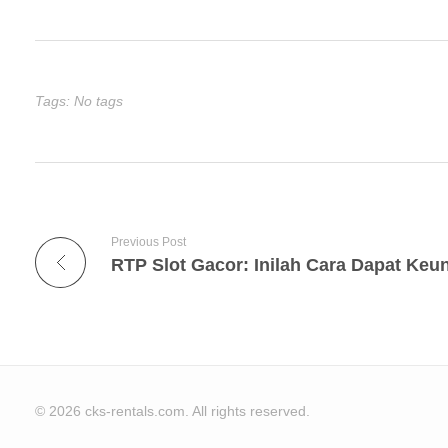
Tags: No tags
Previous Post
© 2026 cks-rentals.com. All rights reserved.