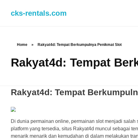
cks-rentals.com
Home
»
Rakyat4d: Tempat Berkumpulnya Penikmat Slot
Rakyat4d: Tempat Ber
Rakyat4d: Tempat Berkumpuln
Di dunia permainan online, permainan slot menjadi salah s
platform yang tersedia, situs Rakyat4d muncul sebagai t
menarik menarik dan kemudahan di dalam melakukan transa