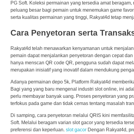
PG Soft. Koleksi permainan yang tersedia amat beragam, 
peluang besar bagi pemain untuk menemukan game favorit
serta kualitas permainan yang tinggi, Rakyat4d tetap menj
Cara Penyetoran serta Transak
Rakyat4d telah menawarkan kenyamanan untuk menjalank
pemain dapat menjalankan penyetoran dengan cepat dan 
hanya menscan QR code QR, pengguna sudah dapat melaku
merupakan inisiatif yang inovatif dalam mendukung pen
Adanya permainan depo 5k, Platform Rakyat4d memberik
Bagi yang yang baru mengenal industri slot online, ini 
perlu membayar banyak uang. Proses penyetoran yang pr
terfokus pada game dan tidak cemas tentang masalah tran
Di samping, cara penyetoran melalui QRIS kini memfasilita
Soft. Melalui beragam varian slot gacor yang tersedia ter
preferensi dan keperluan.
slot gacor
Dengan Rakyat4d, pro