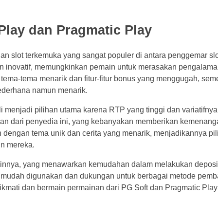
Play dan Pragmatic Play
n slot terkemuka yang sangat populer di antara penggemar slot
n inovatif, memungkinkan pemain untuk merasakan pengalama
tema-tema menarik dan fitur-fitur bonus yang menggugah, sem
ederhana namun menarik.
li menjadi pilihan utama karena RTP yang tinggi dan variatifnya
kan dari penyedia ini, yang kebanyakan memberikan kemenang
n dengan tema unik dan cerita yang menarik, menjadikannya pil
n mereka.
ot lainnya, yang menawarkan kemudahan dalam melakukan deposit
ng mudah digunakan dan dukungan untuk berbagai metode pembay
nikmati dan bermain permainan dari PG Soft dan Pragmatic Pla