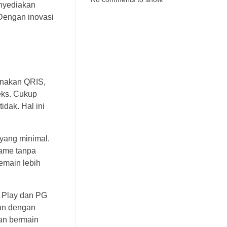
enyediakan
Dengan inovasi
unakan QRIS,
eks. Cukup
dak. Hal ini
yang minimal.
game tanpa
emain lebih
c Play dan PG
kan dengan
an bermain