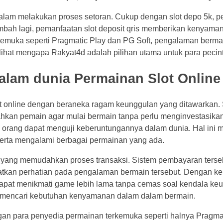
lam melakukan proses setoran. Cukup dengan slot depo 5k, p
tambah lagi, pemanfaatan slot deposit qris memberikan kenyama
emuka seperti Pragmatic Play dan PG Soft, pengalaman berma
ihat mengapa Rakyat4d adalah pilihan utama untuk para pecint
alam dunia Permainan Slot Online
 online dengan beraneka ragam keunggulan yang ditawarkan. S
dahkan pemain agar mulai bermain tanpa perlu menginvestasika
a orang dapat menguji keberuntungannya dalam dunia. Hal ini 
serta mengalami berbagai permainan yang ada.
s yang memudahkan proses transaksi. Sistem pembayaran terse
satkan perhatian pada pengalaman bermain tersebut. Dengan 
apat menikmati game lebih lama tanpa cemas soal kendala keu
ang mencari kebutuhan kenyamanan dalam dalam bermain.
n para penyedia permainan terkemuka seperti halnya Pragmat