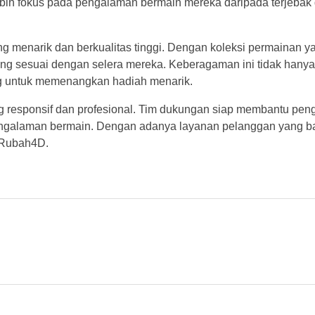
bih fokus pada pengalaman bermain mereka daripada terjebak
 menarik dan berkualitas tinggi. Dengan koleksi permainan ya
yang sesuai dengan selera mereka. Keberagaman ini tidak han
ang untuk memenangkan hadiah menarik.
 responsif dan profesional. Tim dukungan siap membantu pe
engalaman bermain. Dengan adanya layanan pelanggan yang b
 Rubah4D.