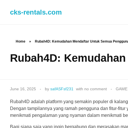
cks-rentals.com
Home
»
Rubah4D: Kemudahan Mendaftar Untuk Semua Penggun
Rubah4D: Kemudahan 
R
June 16, 2025
by
safASFsf231
with
no comment
GAME
u
Rubah4D adalah platform yang semakin populer di kalan
b
Dengan tampilannya yang ramah pengguna dan fitur-fitur 
menikmati pengalaman yang nyaman dalam menikmati ber
a
Bagi siapa saja yang ingin bergabung dan merasakan manf