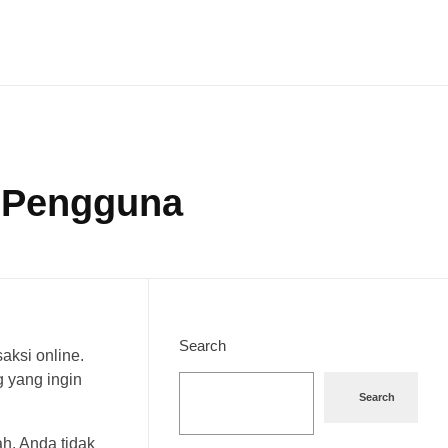
 Pengguna
Search
ksi online.
g yang ingin
Search
h. Anda tidak