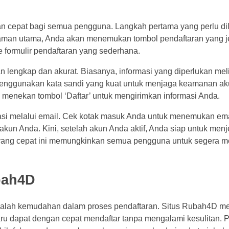
n cepat bagi semua pengguna. Langkah pertama yang perlu di
aman utama, Anda akan menemukan tombol pendaftaran yang jela
 formulir pendaftaran yang sederhana.
gan lengkap dan akurat. Biasanya, informasi yang diperlukan me
 menggunakan kata sandi yang kuat untuk menjaga keamanan ak
n menekan tombol ‘Daftar’ untuk mengirimkan informasi Anda.
asi melalui email. Cek kotak masuk Anda untuk menemukan ema
akun Anda. Kini, setelah akun Anda aktif, Anda siap untuk men
n yang cepat ini memungkinkan semua pengguna untuk segera m
bah4D
lah kemudahan dalam proses pendaftaran. Situs Rubah4D m
aru dapat dengan cepat mendaftar tanpa mengalami kesulitan. 