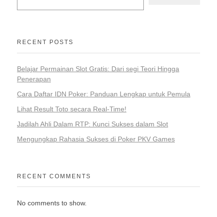
RECENT POSTS
Belajar Permainan Slot Gratis: Dari segi Teori Hingga
Penerapan
Cara Daftar IDN Poker: Panduan Lengkap untuk Pemula
Lihat Result Toto secara Real-Time!
Jadilah Ahli Dalam RTP: Kunci Sukses dalam Slot
Mengungkap Rahasia Sukses di Poker PKV Games
RECENT COMMENTS
No comments to show.