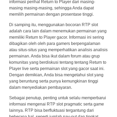
i
informasi perihal Return to Player dari masing-
masing masing-masing, sehingga Anda dapat
memilih permainan dengan prosentase tinggi.
Di samping itu, menggunakan bocoran RTP slot
adalah cara lain dalam menemukan permainan yang
memiliki Return to Player gacor. Informasi ini sering
dibagikan oleh oleh para gamers berpengalaman
atau situs-situs yang memperhatikan analisis analisis
permainan. Anda bisa ikut dalam forum atau grup
komunitas yang berdiskusi tentang tentang Return to
Player live serta permainan slot yang gacor saat ini.
Dengan demikian, Anda bisa mengetahui slot yang
yang beruntung serta punya kemungkinan tinggi
dalam menyediakan pembayaran.
Sebagai penutup, penting untuk selalu memperbarui
informasi mengenai RTP slot pragmatic serta game
lainnya. RTP bisa berfluktuasi tergantung dari
beberapa hal, seperti jumlah pay-out dan tingkat