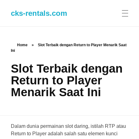
cks-rentals.com
Home
»
Slot Terbaik dengan Return to Player Menarik Saat
Ini
Slot Terbaik dengan
Return to Player
Menarik Saat Ini
S
Dalam dunia permainan slot daring, istilah RTP atau
l
Return to Player adalah salah satu elemen kunci