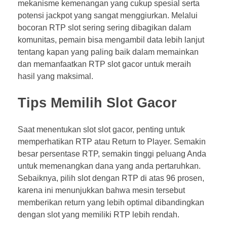
mekanisme kemenangan yang cukup spesial serta
potensi jackpot yang sangat menggiurkan. Melalui
bocoran RTP slot sering sering dibagikan dalam
komunitas, pemain bisa mengambil data lebih lanjut
tentang kapan yang paling baik dalam memainkan
dan memanfaatkan RTP slot gacor untuk meraih
hasil yang maksimal.
Tips Memilih Slot Gacor
Saat menentukan slot slot gacor, penting untuk
memperhatikan RTP atau Return to Player. Semakin
besar persentase RTP, semakin tinggi peluang Anda
untuk memenangkan dana yang anda pertaruhkan.
Sebaiknya, pilih slot dengan RTP di atas 96 prosen,
karena ini menunjukkan bahwa mesin tersebut
memberikan return yang lebih optimal dibandingkan
dengan slot yang memiliki RTP lebih rendah.