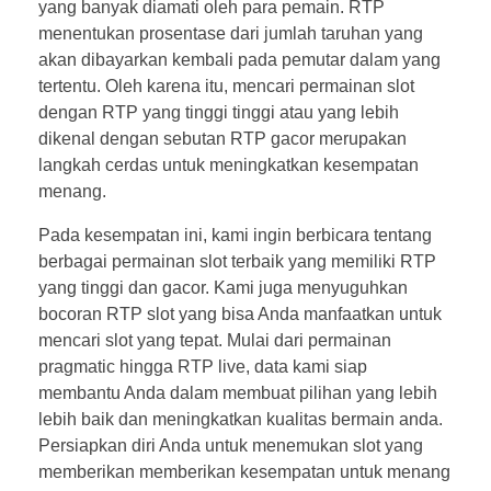
yang banyak diamati oleh para pemain. RTP
o
menentukan prosentase dari jumlah taruhan yang
akan dibayarkan kembali pada pemutar dalam yang
t
tertentu. Oleh karena itu, mencari permainan slot
dengan RTP yang tinggi tinggi atau yang lebih
T
dikenal dengan sebutan RTP gacor merupakan
e
langkah cerdas untuk meningkatkan kesempatan
menang.
r
Pada kesempatan ini, kami ingin berbicara tentang
b
berbagai permainan slot terbaik yang memiliki RTP
yang tinggi dan gacor. Kami juga menyuguhkan
a
bocoran RTP slot yang bisa Anda manfaatkan untuk
mencari slot yang tepat. Mulai dari permainan
i
pragmatic hingga RTP live, data kami siap
membantu Anda dalam membuat pilihan yang lebih
k
lebih baik dan meningkatkan kualitas bermain anda.
d
Persiapkan diri Anda untuk menemukan slot yang
memberikan memberikan kesempatan untuk menang