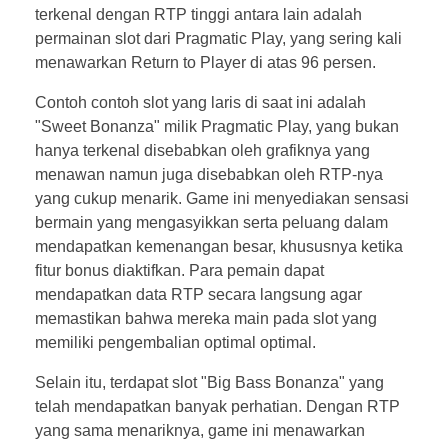
terkenal dengan RTP tinggi antara lain adalah
permainan slot dari Pragmatic Play, yang sering kali
menawarkan Return to Player di atas 96 persen.
Contoh contoh slot yang laris di saat ini adalah
"Sweet Bonanza" milik Pragmatic Play, yang bukan
hanya terkenal disebabkan oleh grafiknya yang
menawan namun juga disebabkan oleh RTP-nya
yang cukup menarik. Game ini menyediakan sensasi
bermain yang mengasyikkan serta peluang dalam
mendapatkan kemenangan besar, khususnya ketika
fitur bonus diaktifkan. Para pemain dapat
mendapatkan data RTP secara langsung agar
memastikan bahwa mereka main pada slot yang
memiliki pengembalian optimal optimal.
Selain itu, terdapat slot "Big Bass Bonanza" yang
telah mendapatkan banyak perhatian. Dengan RTP
yang sama menariknya, game ini menawarkan