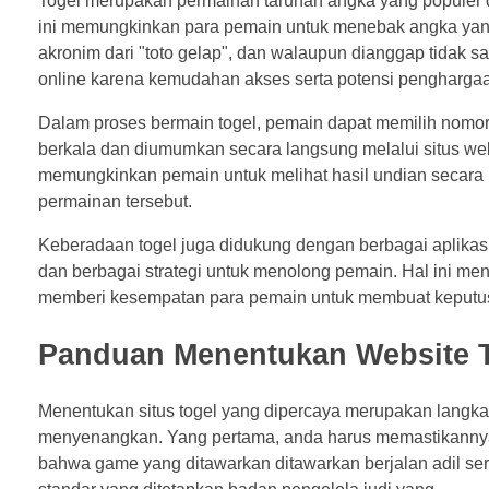
Togel merupakan permainan taruhan angka yang populer d
ini memungkinkan para pemain untuk menebak angka yang 
akronim dari "toto gelap", dan walaupun dianggap tidak
online karena kemudahan akses serta potensi penghargaa
Dalam proses bermain togel, pemain dapat memilih nomor 
berkala dan diumumkan secara langsung melalui situs web 
memungkinkan pemain untuk melihat hasil undian secara
permainan tersebut.
Keberadaan togel juga didukung dengan berbagai aplikasi 
dan berbagai strategi untuk menolong pemain. Hal ini menj
memberi kesempatan para pemain untuk membuat keputusa
Panduan Menentukan Website T
Menentukan situs togel yang dipercaya merupakan langk
menyenangkan. Yang pertama, anda harus memastikannya w
bahwa game yang ditawarkan ditawarkan berjalan adil sert