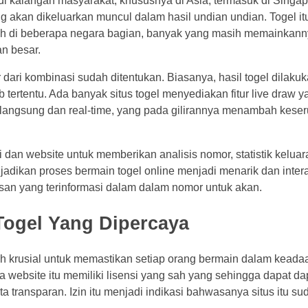
i kalangan masyarakat, khususnya di Asia, termasuk di Singa
akan dikeluarkan muncul dalam hasil undian undian. Togel it
 sah di beberapa negara bagian, banyak yang masih memainkan
n besar.
dari kombinasi sudah ditentukan. Biasanya, hasil togel dilaku
tertentu. Ada banyak situs togel menyediakan fitur live draw y
 langsung dan real-time, yang pada gilirannya menambah kese
dan website untuk memberikan analisis nomor, statistik keluara
adikan proses bermain togel online menjadi menarik dan interak
n yang terinformasi dalam dalam nomor untuk akan.
ogel Yang Dipercaya
ah krusial untuk memastikan setiap orang bermain dalam kead
ebsite itu memiliki lisensi yang sah yang sehingga dapat d
a transparan. Izin itu menjadi indikasi bahwasanya situs itu 