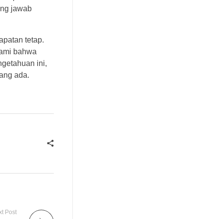
ung jawab
apatan tetap.
hami bahwa
getahuan ini,
yang ada.
t Post