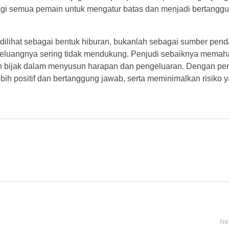
gi semua pemain untuk mengatur batas dan menjadi bertangg
 dilihat sebagai bentuk hiburan, bukanlah sebagai sumber pend
eluangnya sering tidak mendukung. Penjudi sebaiknya mema
dan bijak dalam menyusun harapan dan pengeluaran. Dengan pen
ih positif dan bertanggung jawab, serta meminimalkan risiko 
Nex