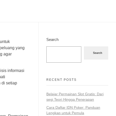
Search
 untuk
 peluang yang
Search
ng agar
isis informasi
ati
RECENT POSTS
 di setiap
Belajar Permainan Slot Gratis: Dari
segi Teori Hingga Penerapan
Cara Daftar IDN Poker: Panduan
Lengkap untuk Pemula