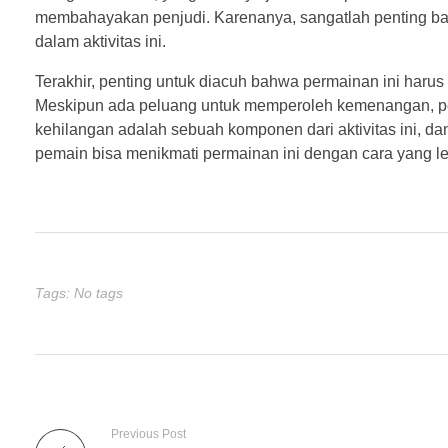
membahayakan penjudi. Karenanya, sangatlah penting ba
dalam aktivitas ini.
Terakhir, penting untuk diacuh bahwa permainan ini harus
Meskipun ada peluang untuk memperoleh kemenangan, p
kehilangan adalah sebuah komponen dari aktivitas ini, 
pemain bisa menikmati permainan ini dengan cara yang leb
Tags: No tags
Previous Post