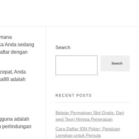
imana
ika Anda sedang
Search
aftar dengan
Search
cepat, Anda
ga88 adalah
RECENT POSTS
Belajar Permainan Slot Gratis: Dari
ngguna adalah
segi Teori Hingga Penerapan
m perlindungan
Cara Daftar IDN Poker: Panduan
Lengkap untuk Pemula