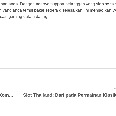
nan anda. Dengan adanya support pelanggan yang siap serta 
 yang anda temui bakal segera diselesaikan. Ini menjadikan 
sasi gaming dalam daring.
Nex
Menyusuri Dunia Slot Demo: Petunjuk Komprehensif untuk Pecinta Slot