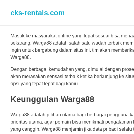
cks-rentals.com
5
Masuk ke masyarakat online yang tepat sesuai bisa men
K
sekarang. Warga88 adalah salah satu wadah terbaik membe
ingin untuk bergabung dalam situs ini, tim akan member
R
Warga88.
e
Dengan berbagai kemudahan yang, dimulai dengan proses
akan merasakan sensasi terbaik ketika berkunjung ke sit
a
opsi yang tepat tepat bagi kamu.
s
Keunggulan Warga88
o
Warga88 adalah pilihan utama bagi berbagai pengguna k
n
prioritas utama, agar pemain bisa menikmati pengalaman
yang canggih, Warga88 menjamin jika data pribadi selalu t
s