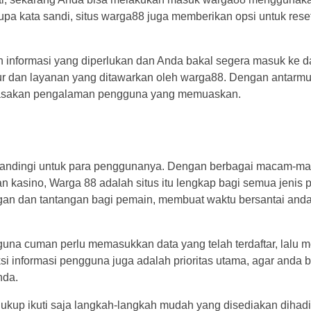
pa kata sandi, situs warga88 juga memberikan opsi untuk res
an informasi yang diperlukan dan Anda bakal segera masuk ke 
itur dan layanan yang ditawarkan oleh warga88. Dengan antar
rasakan pengalaman pengguna yang memuaskan.
rtandingi untuk para penggunanya. Dengan berbagai macam-m
an kasino, Warga 88 adalah situs itu lengkap bagi semua jenis
n dan tantangan bagi pemain, membuat waktu bersantai anda
na cuman perlu memasukkan data yang telah terdaftar, lalu 
i informasi pengguna juga adalah prioritas utama, agar anda 
nda.
kup ikuti saja langkah-langkah mudah yang disediakan dihadi