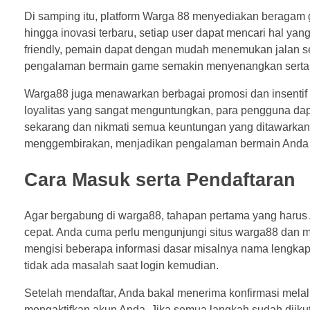
Di samping itu, platform Warga 88 menyediakan beragam 
M
hingga inovasi terbaru, setiap user dapat mencari hal y
friendly, pemain dapat dengan mudah menemukan jalan ser
e
pengalaman bermain game semakin menyenangkan serta
n
Warga88 juga menawarkan berbagai promosi dan insentif
g
loyalitas yang sangat menguntungkan, para pengguna da
sekarang dan nikmati semua keuntungan yang ditawarkan
a
menggembirakan, menjadikan pengalaman bermain Anda jad
p
Cara Masuk serta Pendaftaran
a
Agar bergabung di warga88, tahapan pertama yang harus 
K
cepat. Anda cuma perlu mengunjungi situs warga88 dan 
mengisi beberapa informasi dasar misalnya nama lengkap,
a
tidak ada masalah saat login kemudian.
m
Setelah mendaftar, Anda bakal menerima konfirmasi melalu
mengaktifkan akun Anda. Jika semua langkah sudah dii