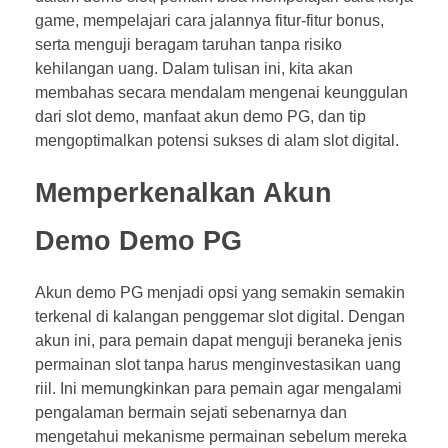
game, mempelajari cara jalannya fitur-fitur bonus,
n
serta menguji beragam taruhan tanpa risiko
kehilangan uang. Dalam tulisan ini, kita akan
P
membahas secara mendalam mengenai keunggulan
dari slot demo, manfaat akun demo PG, dan tip
G
mengoptimalkan potensi sukses di alam slot digital.
:
Memperkenalkan Akun
K
Demo Demo PG
u
n
Akun demo PG menjadi opsi yang semakin semakin
terkenal di kalangan penggemar slot digital. Dengan
c
akun ini, para pemain dapat menguji beraneka jenis
permainan slot tanpa harus menginvestasikan uang
i
riil. Ini memungkinkan para pemain agar mengalami
S
pengalaman bermain sejati sebenarnya dan
mengetahui mekanisme permainan sebelum mereka