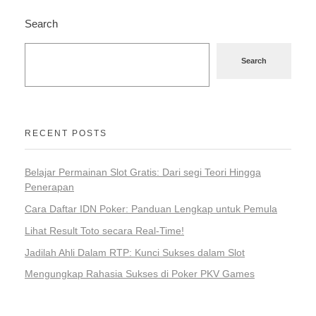
Search
Search
RECENT POSTS
Belajar Permainan Slot Gratis: Dari segi Teori Hingga
Penerapan
Cara Daftar IDN Poker: Panduan Lengkap untuk Pemula
Lihat Result Toto secara Real-Time!
Jadilah Ahli Dalam RTP: Kunci Sukses dalam Slot
Mengungkap Rahasia Sukses di Poker PKV Games