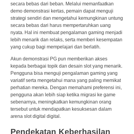
secara bebas dari beban. Melalui memanfaatkan
t
demo demonstrasi kertas, pemain dapat menguji
strategi sendiri dan mengetahui kemungkinan untung
D
secara bebas dari harus mempertaruhkan uang
nyata. Hal ini membuat pengalaman gaming menjadi
i
lebih menarik dan relaks, serta memberi kesempatan
yang cukup bagi mempelajari dan berlatih.
g
Akun demonstrasi PG pun memberikan akses
i
kepada berbagai topik dan desain slot yang menarik.
t
Pengguna bisa menguji pengalaman gaming yang
variatif serta mengetahui mana yang paling memikat
a
perhatian mereka. Dengan memahami preferensi ini,
pengguna akan lebih siap ketika migrasi ke game
l
sebenarnya, meningkatkan kemungkinan orang
tersebut untuk mendapatkan kesuksesan dalam
arena slot digital digital.
Pendekatan Keberhasilan