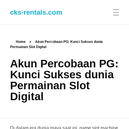
cks-rentals.com
Home
»
Akun Percobaan PG: Kunci Sukses dunia
Permainan Slot Digital
Akun Percobaan PG:
Kunci Sukses dunia
Permainan Slot
Digital
A
Di dalam era dunia maya saat ini, game slot machine