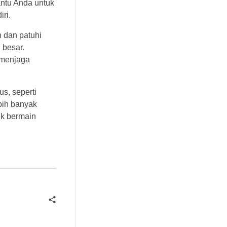
ntu Anda untuk
ri.
 dan patuhi
 besar.
 menjaga
s, seperti
bih banyak
uk bermain