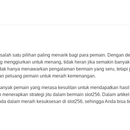
 salah satu pilihan paling menarik bagi para pemain. Dengan d
 menggiurkan untuk menang, tidak heran jika semakin banyak
tidak hanya menawarkan pengalaman bermain yang seru, tetapi 
tkan peluang pemain untuk meraih kemenangan.
anyak pemain yang merasa kesulitan untuk mendapatkan hasil
enerapkan strategi jitu dalam bermain slot256. Dalam artikel i
da dalam meraih kesuksesan di slot256, sehingga Anda bisa t