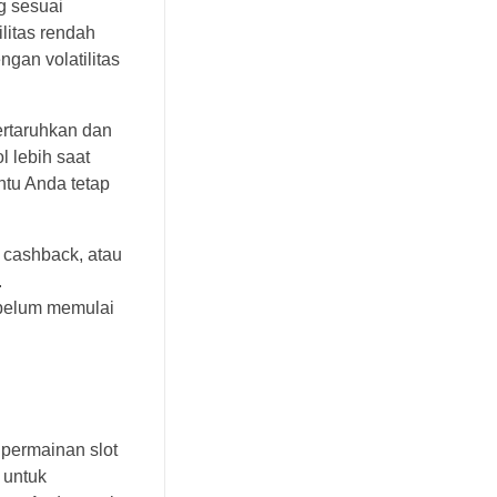
ng sesuai
litas rendah
ngan volatilitas
ertaruhkan dan
 lebih saat
ntu Anda tetap
 cashback, atau
.
ebelum memulai
 permainan slot
 untuk