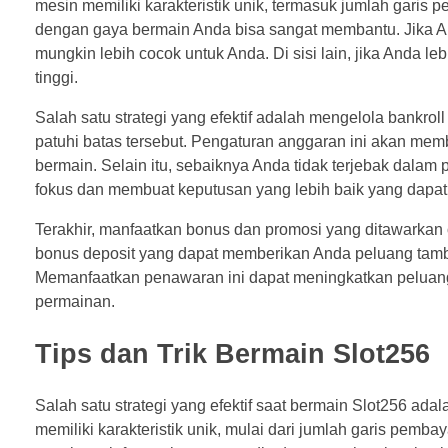
mesin memiliki karakteristik unik, termasuk jumlah garis p
e
dengan gaya bermain Anda bisa sangat membantu. Jika An
mungkin lebih cocok untuk Anda. Di sisi lain, jika Anda le
n
tinggi.
a
Salah satu strategi yang efektif adalah mengelola bankro
patuhi batas tersebut. Pengaturan anggaran ini akan mem
n
bermain. Selain itu, sebaiknya Anda tidak terjebak dalam
fokus dan membuat keputusan yang lebih baik yang dapa
g
Terakhir, manfaatkan bonus dan promosi yang ditawarkan o
d
bonus deposit yang dapat memberikan Anda peluang tamb
Memanfaatkan penawaran ini dapat meningkatkan peluang
e
permainan.
n
Tips dan Trik Bermain Slot256
g
Salah satu strategi yang efektif saat bermain Slot256 ada
a
memiliki karakteristik unik, mulai dari jumlah garis pem