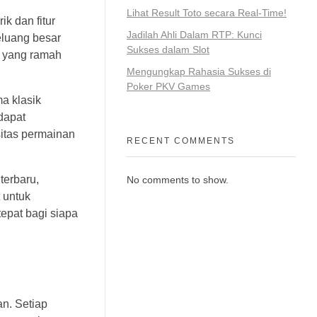
Lihat Result Toto secara Real-Time!
k dan fitur
Jadilah Ahli Dalam RTP: Kunci
eluang besar
Sukses dalam Slot
 yang ramah
Mengungkap Rahasia Sukses di
Poker PKV Games
ma klasik
dapat
sitas permainan
RECENT COMMENTS
terbaru,
No comments to show.
 untuk
tepat bagi siapa
n. Setiap