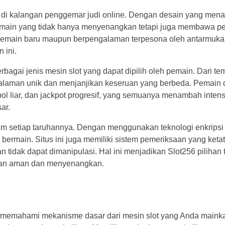
t di kalangan penggemar judi online. Dengan desain yang menari
rmain yang tidak hanya menyenangkan tetapi juga membawa p
emain baru maupun berpengalaman terpesona oleh antarmuka
 ini.
rbagai jenis mesin slot yang dapat dipilih oleh pemain. Dari te
alaman unik dan menjanjikan keseruan yang berbeda. Pemain 
imbol liar, dan jackpot progresif, yang semuanya menambah inten
ar.
m setiap taruhannya. Dengan menggunakan teknologi enkripsi 
ermain. Situs ini juga memiliki sistem pemeriksaan yang ketat
tidak dapat dimanipulasi. Hal ini menjadikan Slot256 pilihan 
ngan aman dan menyenangkan.
 memahami mekanisme dasar dari mesin slot yang Anda mainka