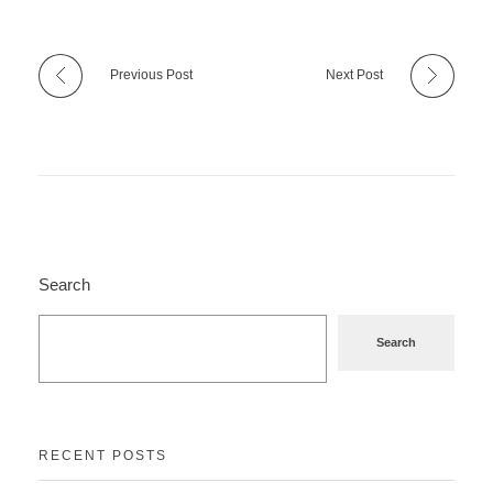
Previous Post
Next Post
Search
Search
RECENT POSTS