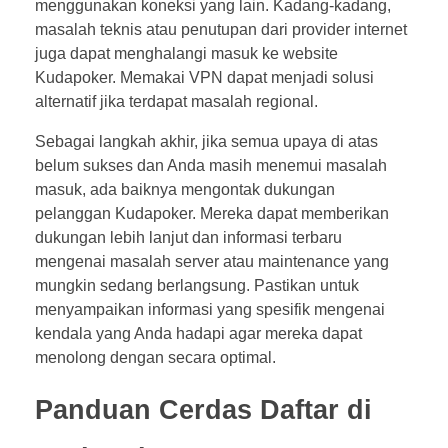
menggunakan koneksi yang lain. Kadang-kadang,
masalah teknis atau penutupan dari provider internet
juga dapat menghalangi masuk ke website
Kudapoker. Memakai VPN dapat menjadi solusi
alternatif jika terdapat masalah regional.
Sebagai langkah akhir, jika semua upaya di atas
belum sukses dan Anda masih menemui masalah
masuk, ada baiknya mengontak dukungan
pelanggan Kudapoker. Mereka dapat memberikan
dukungan lebih lanjut dan informasi terbaru
mengenai masalah server atau maintenance yang
mungkin sedang berlangsung. Pastikan untuk
menyampaikan informasi yang spesifik mengenai
kendala yang Anda hadapi agar mereka dapat
menolong dengan secara optimal.
Panduan Cerdas Daftar di