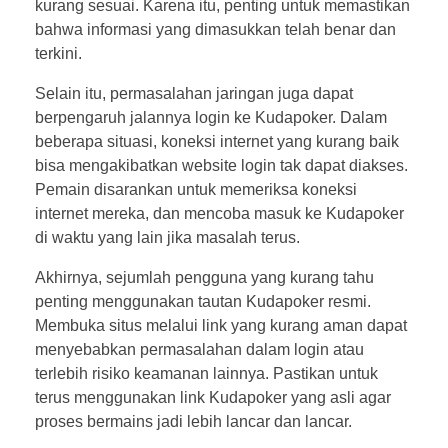
kurang sesuai. Karena itu, penting untuk memastikan
bahwa informasi yang dimasukkan telah benar dan
terkini.
Selain itu, permasalahan jaringan juga dapat
berpengaruh jalannya login ke Kudapoker. Dalam
beberapa situasi, koneksi internet yang kurang baik
bisa mengakibatkan website login tak dapat diakses.
Pemain disarankan untuk memeriksa koneksi
internet mereka, dan mencoba masuk ke Kudapoker
di waktu yang lain jika masalah terus.
Akhirnya, sejumlah pengguna yang kurang tahu
penting menggunakan tautan Kudapoker resmi.
Membuka situs melalui link yang kurang aman dapat
menyebabkan permasalahan dalam login atau
terlebih risiko keamanan lainnya. Pastikan untuk
terus menggunakan link Kudapoker yang asli agar
proses bermains jadi lebih lancar dan lancar.