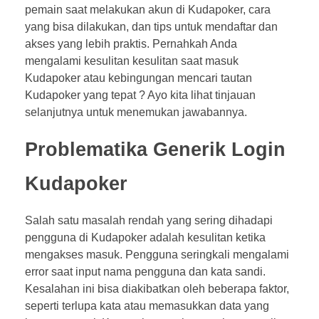
pemain saat melakukan akun di Kudapoker, cara
yang bisa dilakukan, dan tips untuk mendaftar dan
akses yang lebih praktis. Pernahkah Anda
mengalami kesulitan kesulitan saat masuk
Kudapoker atau kebingungan mencari tautan
Kudapoker yang tepat ? Ayo kita lihat tinjauan
selanjutnya untuk menemukan jawabannya.
Problematika Generik Login
Kudapoker
Salah satu masalah rendah yang sering dihadapi
pengguna di Kudapoker adalah kesulitan ketika
mengakses masuk. Pengguna seringkali mengalami
error saat input nama pengguna dan kata sandi.
Kesalahan ini bisa diakibatkan oleh beberapa faktor,
seperti terlupa kata atau memasukkan data yang