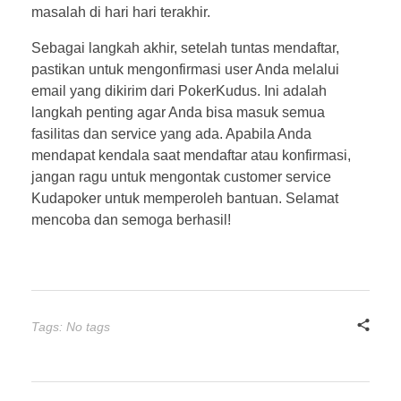
masalah di hari hari terakhir.
Sebagai langkah akhir, setelah tuntas mendaftar,
pastikan untuk mengonfirmasi user Anda melalui
email yang dikirim dari PokerKudus. Ini adalah
langkah penting agar Anda bisa masuk semua
fasilitas dan service yang ada. Apabila Anda
mendapat kendala saat mendaftar atau konfirmasi,
jangan ragu untuk mengontak customer service
Kudapoker untuk memperoleh bantuan. Selamat
mencoba dan semoga berhasil!
Tags: No tags