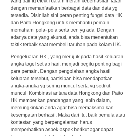
yang paling efektif dalam meraih keberhasilan ialah
dengan memanfaatkan berbagai data dan data yg
tersedia. Disinilah sini peran penting fungsi data HK
dan Paito Hongkong untuk membantu pemain
memahami pola- pola serta tren yg ada. Dengan
adanya data yang akurasi, anda bisa menentukan
taktik terbaik saat membeli taruhan pada kolam HK.
Pengeluaran HK , yang merujuk pada hasil keluaran
angka togel setiap hari, menjadi begitu penting bagi
para pemain. Dengan pengolahan angka hasil
keluaran tersebut, partisipan bisa mendapatkan
angka-angka yg sering muncul serta yg sedikit
muncul. Kombinasi antara data Hongkong dan Paito
HK memberikan pandangan yang lebih dalam,
memungkinkan anda agar bisa memaksimalkan
kesempatan berhasil. Maka dari itu, baik pemula atau
kontestan yang berpengalaman harus
memperhatikan aspek-aspek berikut agar dapat