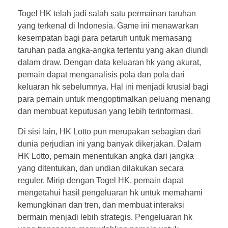
Togel HK telah jadi salah satu permainan taruhan
yang terkenal di Indonesia. Game ini menawarkan
kesempatan bagi para petaruh untuk memasang
taruhan pada angka-angka tertentu yang akan diundi
dalam draw. Dengan data keluaran hk yang akurat,
pemain dapat menganalisis pola dan pola dari
keluaran hk sebelumnya. Hal ini menjadi krusial bagi
para pemain untuk mengoptimalkan peluang menang
dan membuat keputusan yang lebih terinformasi.
Di sisi lain, HK Lotto pun merupakan sebagian dari
dunia perjudian ini yang banyak dikerjakan. Dalam
HK Lotto, pemain menentukan angka dari jangka
yang ditentukan, dan undian dilakukan secara
reguler. Mirip dengan Togel HK, pemain dapat
mengetahui hasil pengeluaran hk untuk memahami
kemungkinan dan tren, dan membuat interaksi
bermain menjadi lebih strategis. Pengeluaran hk