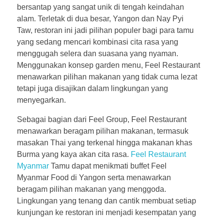
bersantap yang sangat unik di tengah keindahan
z
alam. Terletak di dua besar, Yangon dan Nay Pyi
Taw, restoran ini jadi pilihan populer bagi para tamu
a
yang sedang mencari kombinasi cita rasa yang
t
menggugah selera dan suasana yang nyaman.
Menggunakan konsep garden menu, Feel Restaurant
d
menawarkan pilihan makanan yang tidak cuma lezat
tetapi juga disajikan dalam lingkungan yang
i
menyegarkan.
T
Sebagai bagian dari Feel Group, Feel Restaurant
menawarkan beragam pilihan makanan, termasuk
e
masakan Thai yang terkenal hingga makanan khas
Burma yang kaya akan cita rasa.
Feel Restaurant
n
Myanmar
Tamu dapat menikmati buffet Feel
g
Myanmar Food di Yangon serta menawarkan
beragam pilihan makanan yang menggoda.
a
Lingkungan yang tenang dan cantik membuat setiap
kunjungan ke restoran ini menjadi kesempatan yang