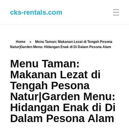
cks-rentals.com
Home
»
Menu Taman: Makanan Lezat di Tengah Pesona
Natur|Garden Menu: Hidangan Enak di Di Dalam Pesona Alam
Menu Taman:
Makanan Lezat di
Tengah Pesona
Natur|Garden Menu:
Hidangan Enak di Di
Dalam Pesona Alam