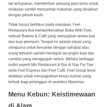
h
tak terlupakan, memberikan peluang para tamu untuk
relaksasi sambil menyantap makanan yang disajikan
P
dengan penuh kasih.
e
Tidak hanya berfokus pada masakan, Feel
s
Restaurant ikut memperkenalkan Bake With Feel,
sebuah Bakery & Café yang menyajikan aneka kue
o
dan kopi premium. Tempat ini adalah lokasi yang
sempurna untuk bersantai dengan sahabat atau
n
orang terkasih sambil meneguk secangkir kopi dan
camilan yang menggugah selera. Melalui berbagai
a
outlet seperti Mix Restaurant & Bar di Nay Pyi Taw
N
serta Feel Express dan Feel Café, Feel Group terus
dedikasi untuk menyuguhkan kesan kuliner yang
a
terbaik bagi pelanggan di seantero Myanmar.
t
Menu Kebun: Keistimewaan
u
di Alam