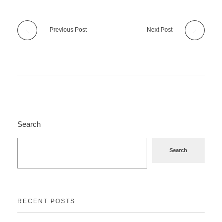
Previous Post
Next Post
Search
Search
RECENT POSTS