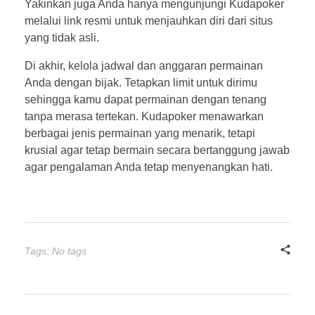
Yakinkan juga Anda hanya mengunjungi Kudapoker
melalui link resmi untuk menjauhkan diri dari situs
yang tidak asli.
Di akhir, kelola jadwal dan anggaran permainan
Anda dengan bijak. Tetapkan limit untuk dirimu
sehingga kamu dapat permainan dengan tenang
tanpa merasa tertekan. Kudapoker menawarkan
berbagai jenis permainan yang menarik, tetapi
krusial agar tetap bermain secara bertanggung jawab
agar pengalaman Anda tetap menyenangkan hati.
Tags: No tags