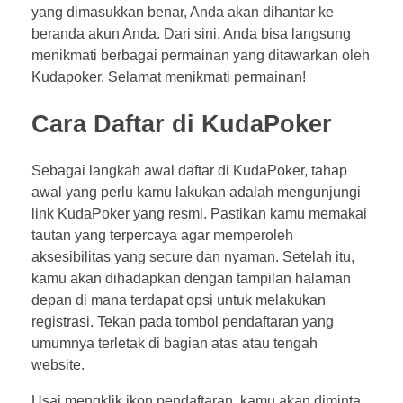
yang dimasukkan benar, Anda akan dihantar ke
beranda akun Anda. Dari sini, Anda bisa langsung
menikmati berbagai permainan yang ditawarkan oleh
Kudapoker. Selamat menikmati permainan!
Cara Daftar di KudaPoker
Sebagai langkah awal daftar di KudaPoker, tahap
awal yang perlu kamu lakukan adalah mengunjungi
link KudaPoker yang resmi. Pastikan kamu memakai
tautan yang terpercaya agar memperoleh
aksesibilitas yang secure dan nyaman. Setelah itu,
kamu akan dihadapkan dengan tampilan halaman
depan di mana terdapat opsi untuk melakukan
registrasi. Tekan pada tombol pendaftaran yang
umumnya terletak di bagian atas atau tengah
website.
Usai mengklik ikon pendaftaran, kamu akan diminta