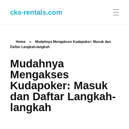
cks-rentals.com
Home
»
Mudahnya Mengakses Kudapoker: Masuk dan
Daftar Langkah-langkah
Mudahnya
Mengakses
Kudapoker: Masuk
dan Daftar Langkah-
langkah