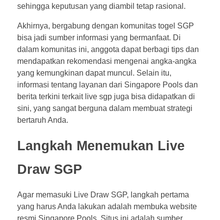
sehingga keputusan yang diambil tetap rasional.
Akhirnya, bergabung dengan komunitas togel SGP
bisa jadi sumber informasi yang bermanfaat. Di
dalam komunitas ini, anggota dapat berbagi tips dan
mendapatkan rekomendasi mengenai angka-angka
yang kemungkinan dapat muncul. Selain itu,
informasi tentang layanan dari Singapore Pools dan
berita terkini terkait live sgp juga bisa didapatkan di
sini, yang sangat berguna dalam membuat strategi
bertaruh Anda.
Langkah Menemukan Live
Draw SGP
Agar memasuki Live Draw SGP, langkah pertama
yang harus Anda lakukan adalah membuka website
resmi Singapore Pools. Situs ini adalah sumber