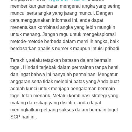
memberikan gambaran mengenai angka yang sering
muncul serta angka yang jarang muncul. Dengan
cara menggunakan informasi ini, anda dapat
menentukan kombinasi angka yang lebih mungkin
untuk menang. Jangan ragu untuk mengeksplorasi
metode-metode berbeda dalam memilih angka, baik
berdasarkan analisis numerik maupun intuisi pribadi.
Terakhir, selalu tetapkan batasan dalam bermain
togel. Hindari terjebak dalam permainan tanpa henti
dan ingat bahwa ini hanyalah permainan. Mengatur
anggaran serta tidak melebihi batas yang Anda buat
adalah kunci untuk menjaga pengalaman bermain
togel tetap menarik. Melalui kombinasi strategi yang
matang dan sikap yang disiplin, anda dapat
meningkatkan peluang sukses dalam bermain togel
SGP hari ini.