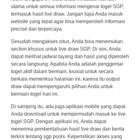
utama untuk semua informasi mengenai togel SGP,
termasuk hasil live draw. Jangan lupa Anda masuk
website yang tepat agar bisa memperoleh informasi
precise dan terpercaya.
Sesudah mengakses situs, Anda bisa menemukan
section khusus untuk live draw SGP. Di sini, Anda
dapat melihat jadwal tayang dan hasil yang diperoleh
secara langsung. Apabila Anda adalah penggemar
togel aktif dalam bermain, krusial untuk secara
berkala memeriksa halaman ini, karena itu output
draw dapat mempengaruhi pilihan Anda untuk
bermain togel hari ini.
Di samping itu, ada juga aplikasi mobile yang dapat
Anda download untuk mempermudah masuk ke live
togel SGP. Dengan aplikasi ini, Anda dapat
menerima pemberitahuan hasil live draw dan berita
terkini tentang sgp pools. Kepemilikan akses yang