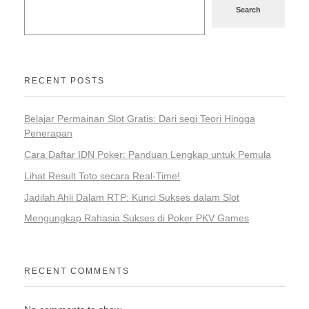
Search
RECENT POSTS
Belajar Permainan Slot Gratis: Dari segi Teori Hingga
Penerapan
Cara Daftar IDN Poker: Panduan Lengkap untuk Pemula
Lihat Result Toto secara Real-Time!
Jadilah Ahli Dalam RTP: Kunci Sukses dalam Slot
Mengungkap Rahasia Sukses di Poker PKV Games
RECENT COMMENTS