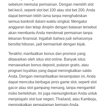
sebelum memulai permainan. Dengan memilih slot
bet kecil, seperti slot bet 100 atau slot bet 200, Anda
dapat bermain lebih lama tanpa menghabiskan
semua bankroll dalam waktu singkat. Mengatur
anggaran dan tetap disiplin dengan batasan tersebut
akan membantu Anda menikmati permainan tanpa
tekanan finansial. Ingatlah bahwa judi seharusnya
bersifat hiburan, jadi bermainlah dengan bijak.
Terakhir, manfaatkan bonus dan promosi yang
ditawarkan oleh situs slot online. Banyak situs
menawarkan bonus deposit, putaran gratis, atau
program loyalitas yang dapat meningkatkan saldo
Anda. Dengan memanfaatkan kesempatan ini, Anda
dapat mencoba berbagai jenis game slot, seperti slot
gacor atau slot gampang menang, tanpa mengambil
risiko berlebihan. Ini juga memungkinkan Anda untuk
menjelajahi slot luar negeri, Thailand, atau Kamboja,
meningkatkan pengalaman bermain Anda.