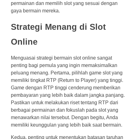
permainan dan memilih slot yang sesuai dengan
gaya bermain mereka.
Strategi Menang di Slot
Online
Menguasai strategi bermain slot online sangat
penting bagi pemula yang ingin memaksimalkan
peluang menang. Pertama, pilihlah game slot yang
memiliki tingkat RTP (Return to Player) yang tinggi.
Game dengan RTP tinggi cenderung memberikan
pembayaran yang lebih baik dalam jangka panjang.
Pastikan untuk melakukan riset tentang RTP dari
berbagai permainan dan fokuslah pada slot yang
menawarkan nilai tersebut. Dengan begitu, Anda
memiliki keunggulan yang lebih baik saat bermain.
Kedua, penting untuk menentukan batasan taruhan