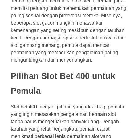
Terakhir, dengan memilih slot bet kecil, pemain juga
memiliki peluang untuk menemukan permainan yang
paling sesuai dengan preferensi mereka. Misalnya,
beberapa slot gacor mungkin menawarkan
kemenangan yang sering meskipun dengan taruhan
kecil. Dengan berbagai opsi seperti slot maxwin dan
slot gampang menang, pemula dapat mencari
permainan yang memberikan pengalaman paling
menguntungkan dan menyenangkan.
Pilihan Slot Bet 400 untuk
Pemula
Slot bet 400 menjadi pilihan yang ideal bagi pemula
yang ingin merasakan pengalaman bermain slot
tanpa harus mengeluarkan banyak uang. Dengan
taruhan yang relatif terjangkau, pemain dapat
menikmati berbagai jenis permainan slot yang