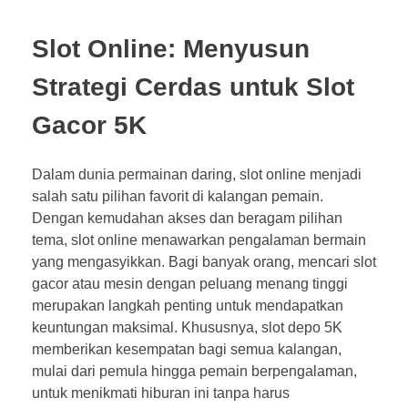
Slot Online: Menyusun
Strategi Cerdas untuk Slot
Gacor 5K
Dalam dunia permainan daring, slot online menjadi
salah satu pilihan favorit di kalangan pemain.
Dengan kemudahan akses dan beragam pilihan
tema, slot online menawarkan pengalaman bermain
yang mengasyikkan. Bagi banyak orang, mencari slot
gacor atau mesin dengan peluang menang tinggi
merupakan langkah penting untuk mendapatkan
keuntungan maksimal. Khususnya, slot depo 5K
memberikan kesempatan bagi semua kalangan,
mulai dari pemula hingga pemain berpengalaman,
untuk menikmati hiburan ini tanpa harus