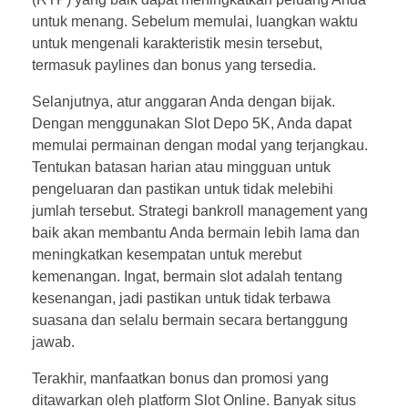
untuk menang. Sebelum memulai, luangkan waktu
untuk mengenali karakteristik mesin tersebut,
termasuk paylines dan bonus yang tersedia.
Selanjutnya, atur anggaran Anda dengan bijak.
Dengan menggunakan Slot Depo 5K, Anda dapat
memulai permainan dengan modal yang terjangkau.
Tentukan batasan harian atau mingguan untuk
pengeluaran dan pastikan untuk tidak melebihi
jumlah tersebut. Strategi bankroll management yang
baik akan membantu Anda bermain lebih lama dan
meningkatkan kesempatan untuk merebut
kemenangan. Ingat, bermain slot adalah tentang
kesenangan, jadi pastikan untuk tidak terbawa
suasana dan selalu bermain secara bertanggung
jawab.
Terakhir, manfaatkan bonus dan promosi yang
ditawarkan oleh platform Slot Online. Banyak situs