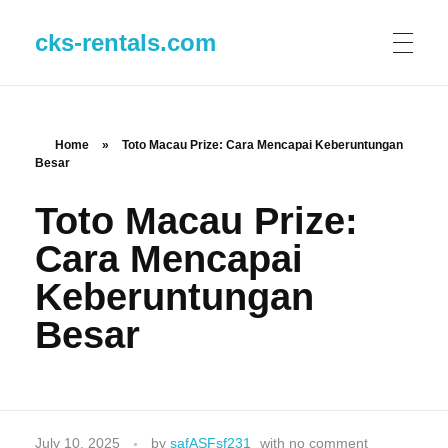
cks-rentals.com
Home
»
Toto Macau Prize: Cara Mencapai Keberuntungan
Besar
Toto Macau Prize:
Cara Mencapai
Keberuntungan
Besar
T
July 10, 2025
by
safASFsf231
with
no comment