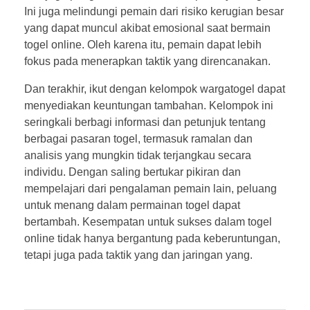
Ini juga melindungi pemain dari risiko kerugian besar
yang dapat muncul akibat emosional saat bermain
togel online. Oleh karena itu, pemain dapat lebih
fokus pada menerapkan taktik yang direncanakan.
Dan terakhir, ikut dengan kelompok wargatogel dapat
menyediakan keuntungan tambahan. Kelompok ini
seringkali berbagi informasi dan petunjuk tentang
berbagai pasaran togel, termasuk ramalan dan
analisis yang mungkin tidak terjangkau secara
individu. Dengan saling bertukar pikiran dan
mempelajari dari pengalaman pemain lain, peluang
untuk menang dalam permainan togel dapat
bertambah. Kesempatan untuk sukses dalam togel
online tidak hanya bergantung pada keberuntungan,
tetapi juga pada taktik yang dan jaringan yang.