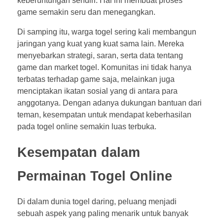
keberuntungan sendiri. Hal ini membuat proses
game semakin seru dan menegangkan.
Di samping itu, warga togel sering kali membangun
jaringan yang kuat yang kuat sama lain. Mereka
menyebarkan strategi, saran, serta data tentang
game dan market togel. Komunitas ini tidak hanya
terbatas terhadap game saja, melainkan juga
menciptakan ikatan sosial yang di antara para
anggotanya. Dengan adanya dukungan bantuan dari
teman, kesempatan untuk mendapat keberhasilan
pada togel online semakin luas terbuka.
Kesempatan dalam
Permainan Togel Online
Di dalam dunia togel daring, peluang menjadi
sebuah aspek yang paling menarik untuk banyak