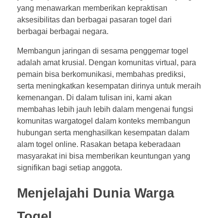
yang menawarkan memberikan kepraktisan
aksesibilitas dan berbagai pasaran togel dari
berbagai berbagai negara.
Membangun jaringan di sesama penggemar togel
adalah amat krusial. Dengan komunitas virtual, para
pemain bisa berkomunikasi, membahas prediksi,
serta meningkatkan kesempatan dirinya untuk meraih
kemenangan. Di dalam tulisan ini, kami akan
membahas lebih jauh lebih dalam mengenai fungsi
komunitas wargatogel dalam konteks membangun
hubungan serta menghasilkan kesempatan dalam
alam togel online. Rasakan betapa keberadaan
masyarakat ini bisa memberikan keuntungan yang
signifikan bagi setiap anggota.
Menjelajahi Dunia Warga
Togel