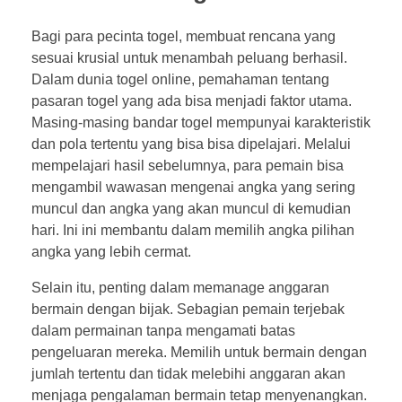
Bagi para pecinta togel, membuat rencana yang
sesuai krusial untuk menambah peluang berhasil.
Dalam dunia togel online, pemahaman tentang
pasaran togel yang ada bisa menjadi faktor utama.
Masing-masing bandar togel mempunyai karakteristik
dan pola tertentu yang bisa bisa dipelajari. Melalui
mempelajari hasil sebelumnya, para pemain bisa
mengambil wawasan mengenai angka yang sering
muncul dan angka yang akan muncul di kemudian
hari. Ini ini membantu dalam memilih angka pilihan
angka yang lebih cermat.
Selain itu, penting dalam memanage anggaran
bermain dengan bijak. Sebagian pemain terjebak
dalam permainan tanpa mengamati batas
pengeluaran mereka. Memilih untuk bermain dengan
jumlah tertentu dan tidak melebihi anggaran akan
menjaga pengalaman bermain tetap menyenangkan.