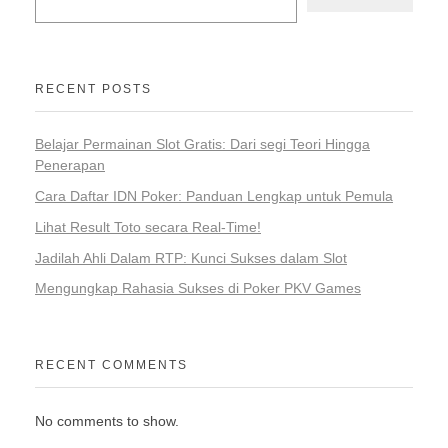
RECENT POSTS
Belajar Permainan Slot Gratis: Dari segi Teori Hingga
Penerapan
Cara Daftar IDN Poker: Panduan Lengkap untuk Pemula
Lihat Result Toto secara Real-Time!
Jadilah Ahli Dalam RTP: Kunci Sukses dalam Slot
Mengungkap Rahasia Sukses di Poker PKV Games
RECENT COMMENTS
No comments to show.