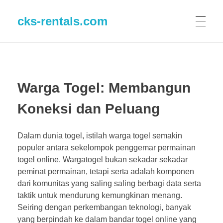
cks-rentals.com
Warga Togel: Membangun
Koneksi dan Peluang
Dalam dunia togel, istilah warga togel semakin
populer antara sekelompok penggemar permainan
togel online. Wargatogel bukan sekadar sekadar
peminat permainan, tetapi serta adalah komponen
dari komunitas yang saling saling berbagi data serta
taktik untuk mendurung kemungkinan menang.
Seiring dengan perkembangan teknologi, banyak
yang berpindah ke dalam bandar togel online yang