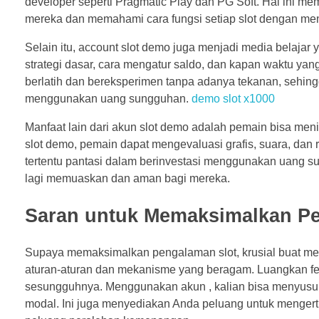
e
developer seperti Pragmatic Play dan PG Soft. Hal ini 
mereka dan memahami cara fungsi setiap slot dengan me
m
Selain itu, account slot demo juga menjadi media belajar
b
strategi dasar, cara mengatur saldo, dan kapan waktu yan
berlatih dan bereksperimen tanpa adanya tekanan, sehin
e
menggunakan uang sungguhan.
demo slot x1000
l
Manfaat lain dari akun slot demo adalah pemain bisa men
slot demo, pemain dapat mengevaluasi grafis, suara, dan
a
tertentu pantasi dalam berinvestasi menggunakan uang s
lagi memuaskan dan aman bagi mereka.
j
a
Saran untuk Memaksimalkan P
r
Supaya memaksimalkan pengalaman slot, krusial buat meng
aturan-aturan dan mekanisme yang beragam. Luangkan fe
a
sesungguhnya. Menggunakan akun , kalian bisa menyusuri f
n
modal. Ini juga menyediakan Anda peluang untuk mengert