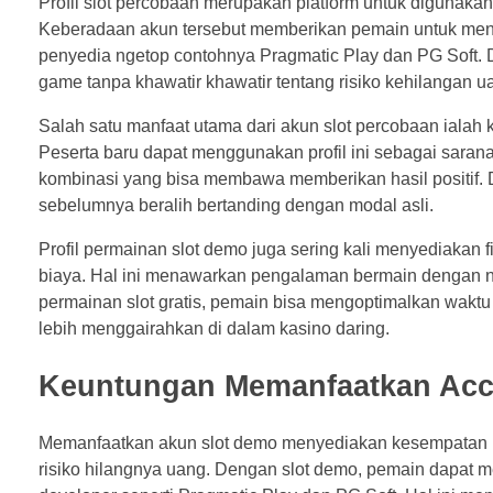
Profil slot percobaan merupakan platform untuk digunak
Keberadaan akun tersebut memberikan pemain untuk menja
J
penyedia ngetop contohnya Pragmatic Play dan PG Soft. D
a
game tanpa khawatir khawatir tentang risiko kehilangan u
l
Salah satu manfaat utama dari akun slot percobaan iala
Peserta baru dapat menggunakan profil ini sebagai sarana
a
kombinasi yang bisa membawa memberikan hasil positif. D
sebelumnya beralih bertanding dengan modal asli.
n
Profil permainan slot demo juga sering kali menyediakan f
A
biaya. Hal ini menawarkan pengalaman bermain dengan n
permainan slot gratis, pemain bisa mengoptimalkan waktu 
r
lebih menggairahkan di dalam kasino daring.
a
Keuntungan Memanfaatkan Acc
h
Memanfaatkan akun slot demo menyediakan kesempatan u
P
risiko hilangnya uang. Dengan slot demo, pemain dapat m