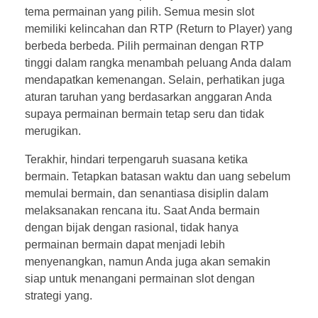
tema permainan yang pilih. Semua mesin slot
memiliki kelincahan dan RTP (Return to Player) yang
berbeda berbeda. Pilih permainan dengan RTP
tinggi dalam rangka menambah peluang Anda dalam
mendapatkan kemenangan. Selain, perhatikan juga
aturan taruhan yang berdasarkan anggaran Anda
supaya permainan bermain tetap seru dan tidak
merugikan.
Terakhir, hindari terpengaruh suasana ketika
bermain. Tetapkan batasan waktu dan uang sebelum
memulai bermain, dan senantiasa disiplin dalam
melaksanakan rencana itu. Saat Anda bermain
dengan bijak dengan rasional, tidak hanya
permainan bermain dapat menjadi lebih
menyenangkan, namun Anda juga akan semakin
siap untuk menangani permainan slot dengan
strategi yang.