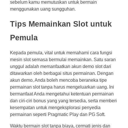
sebelum kamu memutuskan untuk bermain
menggunakan uang sungguhan.
Tips Memainkan Slot untuk
Pemula
Kepada pemula, vital untuk memahami cara fungsi
mesin slot semasa bermulai memainkan. Satu saran
unggul adalah memanfaatkan akun demo slot dari
ditawarkan oleh berbagai situs permainan. Dengan
akun demo, Anda boleh mencoba beraneka tipe
permainan slot tanpa harus mengeluarkan uang. Ini
bermanfaat Anda mengetahui ketentuan permainan
dan ciri-ciri bonus yang yang tersedia, serta memberi
kesempatan untuk mengeksplorasi penyedia
permainan seperti Pragmatic Play dan PG Soft.
Waktu bermain slot tanpa biaya, cermati jenis dan