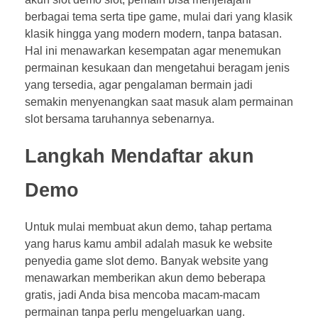
berbagai tema serta tipe game, mulai dari yang klasik
klasik hingga yang modern modern, tanpa batasan.
Hal ini menawarkan kesempatan agar menemukan
permainan kesukaan dan mengetahui beragam jenis
yang tersedia, agar pengalaman bermain jadi
semakin menyenangkan saat masuk alam permainan
slot bersama taruhannya sebenarnya.
Langkah Mendaftar akun
Demo
Untuk mulai membuat akun demo, tahap pertama
yang harus kamu ambil adalah masuk ke website
penyedia game slot demo. Banyak website yang
menawarkan memberikan akun demo beberapa
gratis, jadi Anda bisa mencoba macam-macam
permainan tanpa perlu mengeluarkan uang.