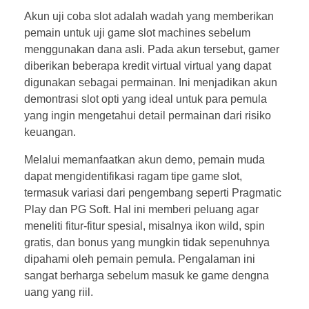
Akun uji coba slot adalah wadah yang memberikan
pemain untuk uji game slot machines sebelum
menggunakan dana asli. Pada akun tersebut, gamer
diberikan beberapa kredit virtual virtual yang dapat
digunakan sebagai permainan. Ini menjadikan akun
demontrasi slot opti yang ideal untuk para pemula
yang ingin mengetahui detail permainan dari risiko
keuangan.
Melalui memanfaatkan akun demo, pemain muda
dapat mengidentifikasi ragam tipe game slot,
termasuk variasi dari pengembang seperti Pragmatic
Play dan PG Soft. Hal ini memberi peluang agar
meneliti fitur-fitur spesial, misalnya ikon wild, spin
gratis, dan bonus yang mungkin tidak sepenuhnya
dipahami oleh pemain pemula. Pengalaman ini
sangat berharga sebelum masuk ke game dengna
uang yang riil.