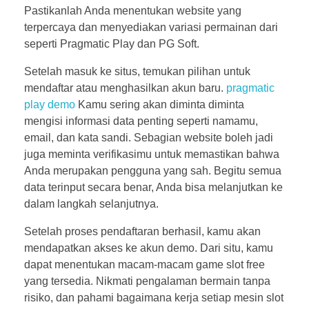
Pastikanlah Anda menentukan website yang
terpercaya dan menyediakan variasi permainan dari
seperti Pragmatic Play dan PG Soft.
Setelah masuk ke situs, temukan pilihan untuk
mendaftar atau menghasilkan akun baru.
pragmatic
play demo
Kamu sering akan diminta diminta
mengisi informasi data penting seperti namamu,
email, dan kata sandi. Sebagian website boleh jadi
juga meminta verifikasimu untuk memastikan bahwa
Anda merupakan pengguna yang sah. Begitu semua
data terinput secara benar, Anda bisa melanjutkan ke
dalam langkah selanjutnya.
Setelah proses pendaftaran berhasil, kamu akan
mendapatkan akses ke akun demo. Dari situ, kamu
dapat menentukan macam-macam game slot free
yang tersedia. Nikmati pengalaman bermain tanpa
risiko, dan pahami bagaimana kerja setiap mesin slot