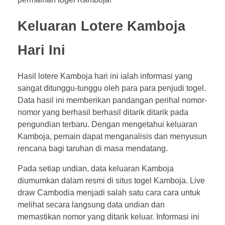
Keluaran Lotere Kamboja
Hari Ini
Hasil lotere Kamboja hari ini ialah informasi yang
sangat ditunggu-tunggu oleh para para penjudi togel.
Data hasil ini memberikan pandangan perihal nomor-
nomor yang berhasil berhasil ditarik ditarik pada
pengundian terbaru. Dengan mengetahui keluaran
Kamboja, pemain dapat menganalisis dan menyusun
rencana bagi taruhan di masa mendatang.
Pada setiap undian, data keluaran Kamboja
diumumkan dalam resmi di situs togel Kamboja. Live
draw Cambodia menjadi salah satu cara cara untuk
melihat secara langsung data undian dan
memastikan nomor yang ditarik keluar. Informasi ini