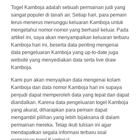
Togel Kamboja adalah sebuah permainan judi yang
sangat populer di tanah air. Setiap hari, para pemain
terus-menerus menunggu keluaran Kamboja untuk
mengetahui nomor-nomor yang berhasil keluar. Pada
artikel ini, saya akan menyampaikan keluaran terbaru
Kamboja hari ini, beserta data penting mengenai
data pengeluaran Kamboja yang up-to-date juga
website yang menyediakan data serta live draw
Kamboja.
Kami pun akan menyajikan data mengenai kolam
Kamboja dan data nomor Kamboja hari ini supaya
penjudi dapat memperoleh data yang tepat dan dapat
diandalkan. Karena data pengeluaran togel Kamboja
yang akurat, diharapkan para pemain dapat
mengambil pilihan yang lebih bijaksana di dalam
permainan mereka. Tetap ikuti tulisan ini agar
mendapatkan segala informasi terbaru soal
permainan togel Kamboja!