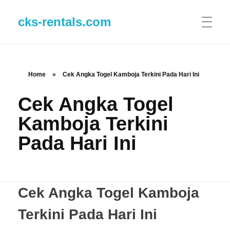
cks-rentals.com
Home
»
Cek Angka Togel Kamboja Terkini Pada Hari Ini
Cek Angka Togel
Kamboja Terkini
Pada Hari Ini
Cek Angka Togel Kamboja
Terkini Pada Hari Ini