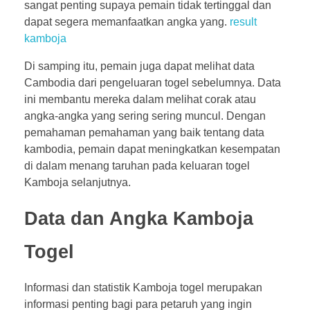
sangat penting supaya pemain tidak tertinggal dan
dapat segera memanfaatkan angka yang.
result
kamboja
Di samping itu, pemain juga dapat melihat data
Cambodia dari pengeluaran togel sebelumnya. Data
ini membantu mereka dalam melihat corak atau
angka-angka yang sering sering muncul. Dengan
pemahaman pemahaman yang baik tentang data
kambodia, pemain dapat meningkatkan kesempatan
di dalam menang taruhan pada keluaran togel
Kamboja selanjutnya.
Data dan Angka Kamboja
Togel
Informasi dan statistik Kamboja togel merupakan
informasi penting bagi para petaruh yang ingin