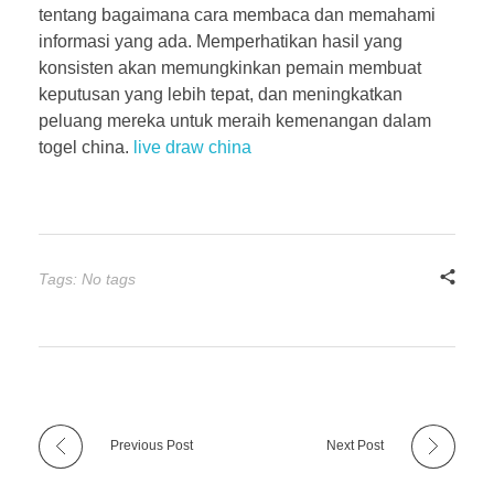
tentang bagaimana cara membaca dan memahami
informasi yang ada. Memperhatikan hasil yang
konsisten akan memungkinkan pemain membuat
keputusan yang lebih tepat, dan meningkatkan
peluang mereka untuk meraih kemenangan dalam
togel china.
live draw china
Tags: No tags
Previous Post
Next Post