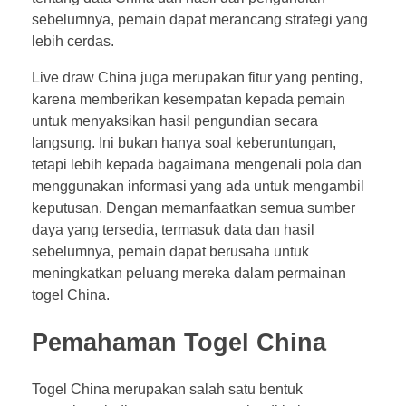
n
sebelumnya, pemain dapat merancang strategi yang
lebih cerdas.
C
Live draw China juga merupakan fitur yang penting,
h
karena memberikan kesempatan kepada pemain
untuk menyaksikan hasil pengundian secara
i
langsung. Ini bukan hanya soal keberuntungan,
tetapi lebih kepada bagaimana mengenali pola dan
n
menggunakan informasi yang ada untuk mengambil
a
keputusan. Dengan memanfaatkan semua sumber
daya yang tersedia, termasuk data dan hasil
:
sebelumnya, pemain dapat berusaha untuk
meningkatkan peluang mereka dalam permainan
S
togel China.
t
Pemahaman Togel China
r
Togel China merupakan salah satu bentuk
a