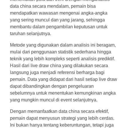
data china secara mendalam, pemain bisa
mendapatkan wawasan mengenai angka-angka
yang sering muncul dan yang jarang, sehingga
membantu dalam pengambilan keputusan untuk
taruhan selanjutnya.
Metode yang digunakan dalam analisis ini beragam,
mulai dari penggunaan statistik sederhana hingga
teknik yang lebih kompleks seperti analisis prediktif.
Hasil dari live draw china yang dilakukan secara
langsung juga menjadi referensi berharga bagi
pemain. Data yang didapat dari hasil setiap live draw
dapat dibandingkan dengan pengeluaran
sebelumnya untuk menentukan kemungkinan angka
yang mungkin muncul di event selanjutnya.
Dengan memanfaatkan data china secara efektif,
pemain dapat menyusun strategi yang lebih cerdas.
Ini bukan hanya tentang keberuntungan, tetapi juga