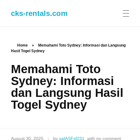
cks-rentals.com
Home
»
Memahami Toto Sydney: Informasi dan Langsung
Hasil Togel Sydney
Memahami Toto
Sydney: Informasi
dan Langsung Hasil
Togel Sydney
M
August 30, 2025
by
safASFsf231
with
no comment