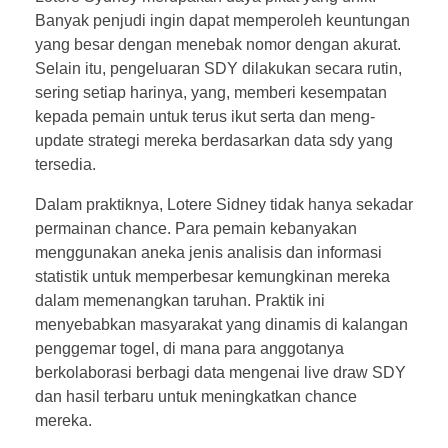
o
Banyak penjudi ingin dapat memperoleh keuntungan
yang besar dengan menebak nomor dengan akurat.
r
Selain itu, pengeluaran SDY dilakukan secara rutin,
m
sering setiap harinya, yang, memberi kesempatan
kepada pemain untuk terus ikut serta dan meng-
a
update strategi mereka berdasarkan data sdy yang
tersedia.
s
Dalam praktiknya, Lotere Sidney tidak hanya sekadar
i
permainan chance. Para pemain kebanyakan
menggunakan aneka jenis analisis dan informasi
d
statistik untuk memperbesar kemungkinan mereka
a
dalam memenangkan taruhan. Praktik ini
menyebabkan masyarakat yang dinamis di kalangan
n
penggemar togel, di mana para anggotanya
berkolaborasi berbagi data mengenai live draw SDY
L
dan hasil terbaru untuk meningkatkan chance
mereka.
a