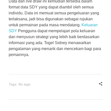
Data dari live draw ini kemudian tersedia dalam
format data SDY yang dapat diambil oleh semua
individu. Data ini memuat semua pengeluaran yang
terlaksana, jadi bisa digunakan sebagai rujukan
untuk permainan pada masa mendatang.
Keluaran
SDY
Pengguna dapat mempelajari pola keluaran
dan menyusun strategi yang lebih baik berdasarkan
informasi yang ada. Togel Sidney menawarkan
pengalaman yang menarik dan mencekam bagi para
pemainnya.
Tags: No tags