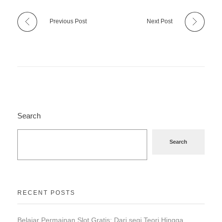
Previous Post
Next Post
Search
Search
RECENT POSTS
Belajar Permainan Slot Gratis: Dari segi Teori Hingga