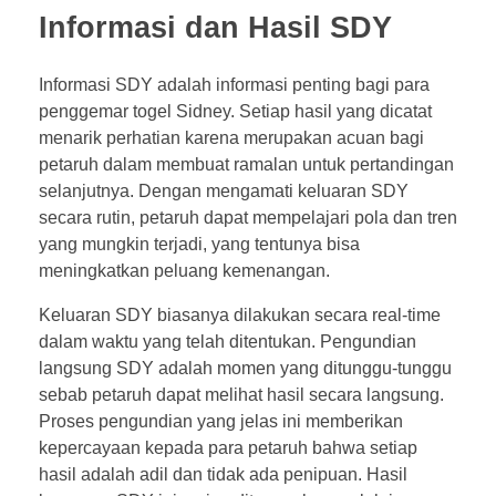
Informasi dan Hasil SDY
n
g
Informasi SDY adalah informasi penting bagi para
penggemar togel Sidney. Setiap hasil yang dicatat
s
menarik perhatian karena merupakan acuan bagi
u
petaruh dalam membuat ramalan untuk pertandingan
selanjutnya. Dengan mengamati keluaran SDY
n
secara rutin, petaruh dapat mempelajari pola dan tren
yang mungkin terjadi, yang tentunya bisa
g
meningkatkan peluang kemenangan.
H
Keluaran SDY biasanya dilakukan secara real-time
dalam waktu yang telah ditentukan. Pengundian
a
langsung SDY adalah momen yang ditunggu-tunggu
s
sebab petaruh dapat melihat hasil secara langsung.
Proses pengundian yang jelas ini memberikan
i
kepercayaan kepada para petaruh bahwa setiap
hasil adalah adil dan tidak ada penipuan. Hasil
l