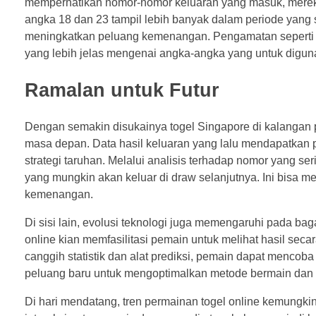
memperhatikan nomor-nomor keluaran yang masuk, mereka 
angka 18 dan 23 tampil lebih banyak dalam periode yang
meningkatkan peluang kemenangan. Pengamatan seperti i
yang lebih jelas mengenai angka-angka yang untuk digun
Ramalan untuk Futur
Dengan semakin disukainya togel Singapore di kalangan 
masa depan. Data hasil keluaran yang lalu mendapatka
strategi taruhan. Melalui analisis terhadap nomor yang se
yang mungkin akan keluar di draw selanjutnya. Ini bisa 
kemenangan.
Di sisi lain, evolusi teknologi juga memengaruhi pada ba
online kian memfasilitasi pemain untuk melihat hasil seca
canggih statistik dan alat prediksi, pemain dapat mencoba
peluang baru untuk mengoptimalkan metode bermain dan 
Di hari mendatang, tren permainan togel online kemungkina