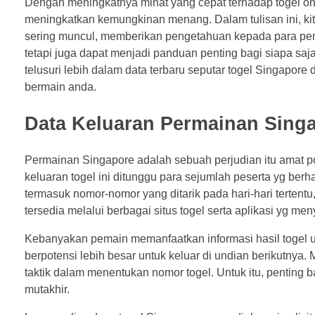
Dengan meningkatnya minat yang cepat terhadap togel onli
meningkatkan kemungkinan menang. Dalam tulisan ini, k
sering muncul, memberikan pengetahuan kepada para pem
tetapi juga dapat menjadi panduan penting bagi siapa sa
telusuri lebih dalam data terbaru seputar togel Singap
bermain anda.
Data Keluaran Permainan Sing
Permainan Singapore adalah sebuah perjudian itu amat pop
keluaran togel ini ditunggu para sejumlah peserta yg berh
termasuk nomor-nomor yang ditarik pada hari-hari tertentu, 
tersedia melalui berbagai situs togel serta aplikasi yg me
Kebanyakan pemain memanfaatkan informasi hasil togel 
berpotensi lebih besar untuk keluar di undian berikutny
taktik dalam menentukan nomor togel. Untuk itu, penting
mutakhir.