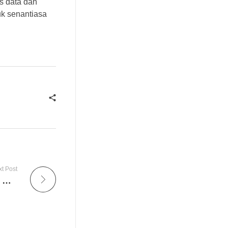
s data dan
uk senantiasa
t Post
Slot Mudah Untuk Menang: Menggunakan Deposit Qris untuk Kepastian Menang