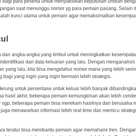
ty bagi para peserta untuk menyaksikan keputusan undian deng
gangan saat menunggu nomor yg para pemain pasang. Selain itu
 adalah kunci utama untuk pemain agar memaksimalkan kesempa
ul
a dan angka-angka yang timbul untuk meningkatkan kesempat
identifikasi dari data keluaran yang lalu. Dengan menganalisis 
 yang lalu, kita bisa mengetahui nomor mana yang lebih sering
 bagi yang ingin yang ingin bermain lebih strategis.
rung untuk persentase untuk keluar lebih banyak dibandingkan
pa hasil akhir, beberapa pemain kemungkinan akan lebih cend
 draw sgp, beberapa pemain bisa merekam hasilnya dan berusaha
ng juga menawarkan informasi lebih real-time dan memicu strateg
ara teratur bisa membantu pemain agar memahami tren. Denga