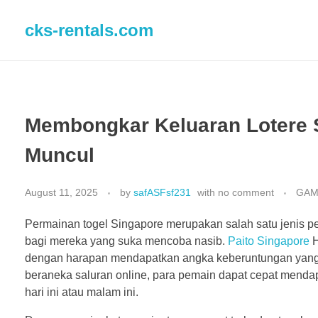
cks-rentals.com
Membongkar Keluaran Lotere S
Muncul
August 11, 2025
by
safASFsf231
with
no comment
GAM
Permainan togel Singapore merupakan salah satu jenis pe
bagi mereka yang suka mencoba nasib.
Paito Singapore
H
dengan harapan mendapatkan angka keberuntungan yang
beraneka saluran online, para pemain dapat cepat mendapa
hari ini atau malam ini.