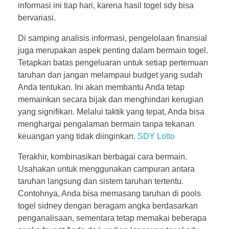
informasi ini tiap hari, karena hasil togel sdy bisa
bervariasi.
Di samping analisis informasi, pengelolaan finansial
juga merupakan aspek penting dalam bermain togel.
Tetapkan batas pengeluaran untuk setiap pertemuan
taruhan dan jangan melampaui budget yang sudah
Anda tentukan. Ini akan membantu Anda tetap
memainkan secara bijak dan menghindari kerugian
yang signifikan. Melalui taktik yang tepat, Anda bisa
menghargai pengalaman bermain tanpa tekanan
keuangan yang tidak diinginkan.
SDY Lotto
Terakhir, kombinasikan berbagai cara bermain.
Usahakan untuk menggunakan campuran antara
taruhan langsung dan sistem taruhan tertentu.
Contohnya, Anda bisa memasang taruhan di pools
togel sidney dengan beragam angka berdasarkan
penganalisaan, sementara tetap memakai beberapa