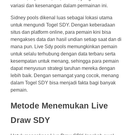
variasi dan kesenangan dalam permainan ini.
Sidney pools dikenal luas sebagai lokasi utama
untuk mengundi Togel SDY. Dengan keberadaan
situs dan platform online, para pemain kini bisa
mengakses data dan hasil undian setiap saat dan di
mana pun. Live Sdy pools memungkinkan pemain
untuk selalu terhubung dengan data terbaru serta
kesempatan untuk menang, sehingga para pemain
dapat menyusun strategi taruhan mereka dengan
lebih baik. Dengan semangat yang cocok, menang
dalam Togel SDY bisa menjadi fakta bagi banyak
pemain.
Metode Menemukan Live
Draw SDY