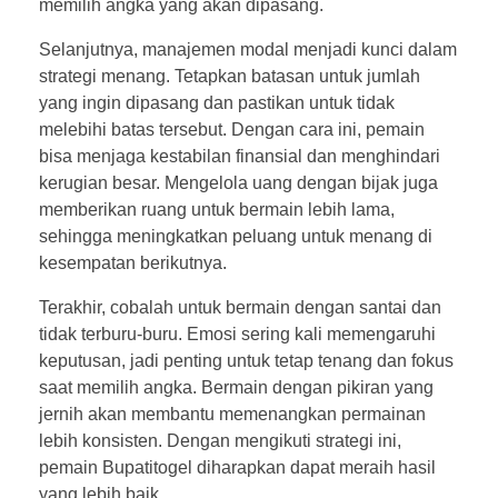
memilih angka yang akan dipasang.
Selanjutnya, manajemen modal menjadi kunci dalam
strategi menang. Tetapkan batasan untuk jumlah
yang ingin dipasang dan pastikan untuk tidak
melebihi batas tersebut. Dengan cara ini, pemain
bisa menjaga kestabilan finansial dan menghindari
kerugian besar. Mengelola uang dengan bijak juga
memberikan ruang untuk bermain lebih lama,
sehingga meningkatkan peluang untuk menang di
kesempatan berikutnya.
Terakhir, cobalah untuk bermain dengan santai dan
tidak terburu-buru. Emosi sering kali memengaruhi
keputusan, jadi penting untuk tetap tenang dan fokus
saat memilih angka. Bermain dengan pikiran yang
jernih akan membantu memenangkan permainan
lebih konsisten. Dengan mengikuti strategi ini,
pemain Bupatitogel diharapkan dapat meraih hasil
yang lebih baik.