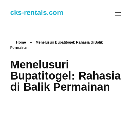
cks-rentals.com
Home
»
Menelusuri Bupatitogel: Rahasia di Balik
Permainan
Menelusuri
Bupatitogel: Rahasia
di Balik Permainan