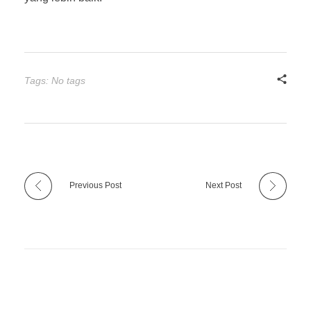
Tags: No tags
Previous Post
Next Post