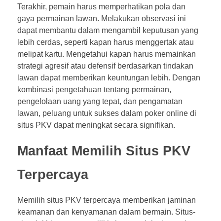
Terakhir, pemain harus memperhatikan pola dan
gaya permainan lawan. Melakukan observasi ini
dapat membantu dalam mengambil keputusan yang
lebih cerdas, seperti kapan harus menggertak atau
melipat kartu. Mengetahui kapan harus memainkan
strategi agresif atau defensif berdasarkan tindakan
lawan dapat memberikan keuntungan lebih. Dengan
kombinasi pengetahuan tentang permainan,
pengelolaan uang yang tepat, dan pengamatan
lawan, peluang untuk sukses dalam poker online di
situs PKV dapat meningkat secara signifikan.
Manfaat Memilih Situs PKV
Terpercaya
Memilih situs PKV terpercaya memberikan jaminan
keamanan dan kenyamanan dalam bermain. Situs-