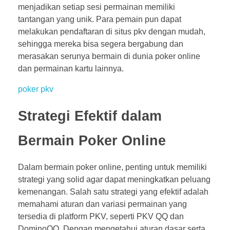
menjadikan setiap sesi permainan memiliki
tantangan yang unik. Para pemain pun dapat
melakukan pendaftaran di situs pkv dengan mudah,
sehingga mereka bisa segera bergabung dan
merasakan serunya bermain di dunia poker online
dan permainan kartu lainnya.
poker pkv
Strategi Efektif dalam
Bermain Poker Online
Dalam bermain poker online, penting untuk memiliki
strategi yang solid agar dapat meningkatkan peluang
kemenangan. Salah satu strategi yang efektif adalah
memahami aturan dan variasi permainan yang
tersedia di platform PKV, seperti PKV QQ dan
DominoQQ. Dengan mengetahui aturan dasar serta