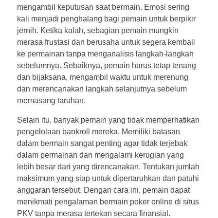
mengambil keputusan saat bermain. Emosi sering
kali menjadi penghalang bagi pemain untuk berpikir
jernih. Ketika kalah, sebagian pemain mungkin
merasa frustasi dan berusaha untuk segera kembali
ke permainan tanpa menganalisis langkah-langkah
sebelumnya. Sebaiknya, pemain harus tetap tenang
dan bijaksana, mengambil waktu untuk merenung
dan merencanakan langkah selanjutnya sebelum
memasang taruhan.
Selain itu, banyak pemain yang tidak memperhatikan
pengelolaan bankroll mereka. Memiliki batasan
dalam bermain sangat penting agar tidak terjebak
dalam permainan dan mengalami kerugian yang
lebih besar dari yang direncanakan. Tentukan jumlah
maksimum yang siap untuk dipertaruhkan dan patuhi
anggaran tersebut. Dengan cara ini, pemain dapat
menikmati pengalaman bermain poker online di situs
PKV tanpa merasa tertekan secara finansial.