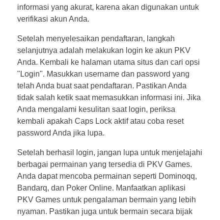
informasi yang akurat, karena akan digunakan untuk
verifikasi akun Anda.
Setelah menyelesaikan pendaftaran, langkah
selanjutnya adalah melakukan login ke akun PKV
Anda. Kembali ke halaman utama situs dan cari opsi
"Login". Masukkan username dan password yang
telah Anda buat saat pendaftaran. Pastikan Anda
tidak salah ketik saat memasukkan informasi ini. Jika
Anda mengalami kesulitan saat login, periksa
kembali apakah Caps Lock aktif atau coba reset
password Anda jika lupa.
Setelah berhasil login, jangan lupa untuk menjelajahi
berbagai permainan yang tersedia di PKV Games.
Anda dapat mencoba permainan seperti Dominoqq,
Bandarq, dan Poker Online. Manfaatkan aplikasi
PKV Games untuk pengalaman bermain yang lebih
nyaman. Pastikan juga untuk bermain secara bijak