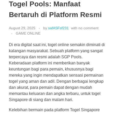
Togel Pools: Manfaat
Bertaruh di Platform Resmi
August 29, 2025
by
safASFsf231
with
no comment
GAME ONLINE
Di era digital saat ini, togel online semakin diminati di
kalangan masyarakat. Sebuah platform yang sangat
terpercaya dan resmi adalah SGP Pools.
Keberadaan platform ini memberikan banyak
keuntungan bagi para pemain, khususnya bagi
mereka yang ingin mendapatkan sensasi permainan
togel yang aman dan adil. Dengan berbagai lengkap
dan akurat, para pemain dapat dengan mudah
memantau keluaran dan angka terbaru, untuk togel
Singapore di siang dan malam hari.
Kelebihan bermain pada platform Togel Singapore