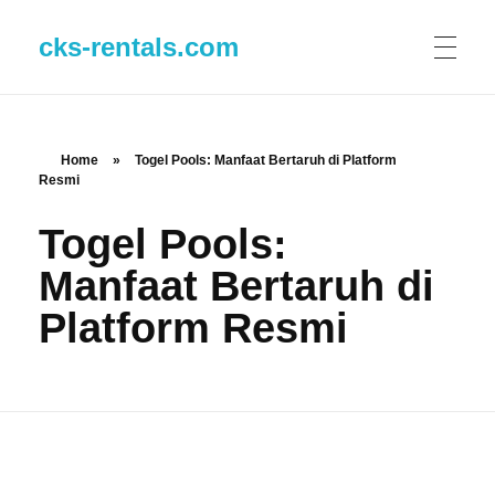
cks-rentals.com
Home
»
Togel Pools: Manfaat Bertaruh di Platform
Resmi
Togel Pools:
Manfaat Bertaruh di
Platform Resmi