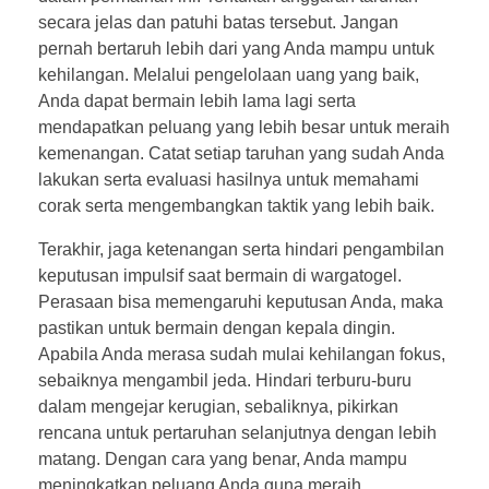
secara jelas dan patuhi batas tersebut. Jangan
pernah bertaruh lebih dari yang Anda mampu untuk
kehilangan. Melalui pengelolaan uang yang baik,
Anda dapat bermain lebih lama lagi serta
mendapatkan peluang yang lebih besar untuk meraih
kemenangan. Catat setiap taruhan yang sudah Anda
lakukan serta evaluasi hasilnya untuk memahami
corak serta mengembangkan taktik yang lebih baik.
Terakhir, jaga ketenangan serta hindari pengambilan
keputusan impulsif saat bermain di wargatogel.
Perasaan bisa memengaruhi keputusan Anda, maka
pastikan untuk bermain dengan kepala dingin.
Apabila Anda merasa sudah mulai kehilangan fokus,
sebaiknya mengambil jeda. Hindari terburu-buru
dalam mengejar kerugian, sebaliknya, pikirkan
rencana untuk pertaruhan selanjutnya dengan lebih
matang. Dengan cara yang benar, Anda mampu
meningkatkan peluang Anda guna meraih