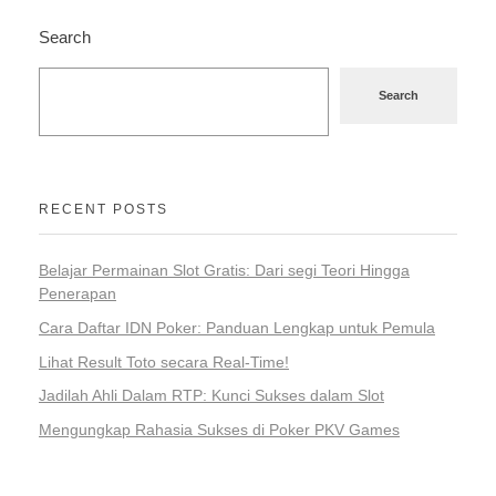
Search
Search
RECENT POSTS
Belajar Permainan Slot Gratis: Dari segi Teori Hingga
Penerapan
Cara Daftar IDN Poker: Panduan Lengkap untuk Pemula
Lihat Result Toto secara Real-Time!
Jadilah Ahli Dalam RTP: Kunci Sukses dalam Slot
Mengungkap Rahasia Sukses di Poker PKV Games