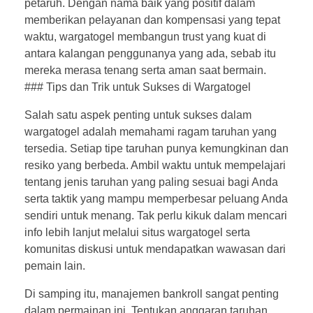
petaruh. Dengan nama baik yang positif dalam
memberikan pelayanan dan kompensasi yang tepat
waktu, wargatogel membangun trust yang kuat di
antara kalangan penggunanya yang ada, sebab itu
mereka merasa tenang serta aman saat bermain.
### Tips dan Trik untuk Sukses di Wargatogel
Salah satu aspek penting untuk sukses dalam
wargatogel adalah memahami ragam taruhan yang
tersedia. Setiap tipe taruhan punya kemungkinan dan
resiko yang berbeda. Ambil waktu untuk mempelajari
tentang jenis taruhan yang paling sesuai bagi Anda
serta taktik yang mampu memperbesar peluang Anda
sendiri untuk menang. Tak perlu kikuk dalam mencari
info lebih lanjut melalui situs wargatogel serta
komunitas diskusi untuk mendapatkan wawasan dari
pemain lain.
Di samping itu, manajemen bankroll sangat penting
dalam permainan ini. Tentukan anggaran taruhan