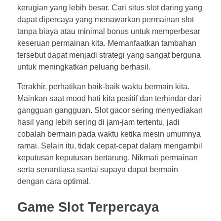
kerugian yang lebih besar. Cari situs slot daring yang
dapat dipercaya yang menawarkan permainan slot
tanpa biaya atau minimal bonus untuk memperbesar
keseruan permainan kita. Memanfaatkan tambahan
tersebut dapat menjadi strategi yang sangat berguna
untuk meningkatkan peluang berhasil.
Terakhir, perhatikan baik-baik waktu bermain kita.
Mainkan saat mood hati kita positif dan terhindar dari
gangguan gangguan. Slot gacor sering menyediakan
hasil yang lebih sering di jam-jam tertentu, jadi
cobalah bermain pada waktu ketika mesin umumnya
ramai. Selain itu, tidak cepat-cepat dalam mengambil
keputusan keputusan bertarung. Nikmati permainan
serta senantiasa santai supaya dapat bermain
dengan cara optimal.
Game Slot Terpercaya