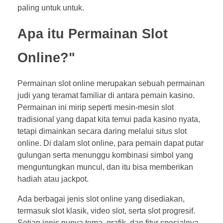
paling untuk untuk.
Apa itu Permainan Slot
Online?"
Permainan slot online merupakan sebuah permainan
judi yang teramat familiar di antara pemain kasino.
Permainan ini mirip seperti mesin-mesin slot
tradisional yang dapat kita temui pada kasino nyata,
tetapi dimainkan secara daring melalui situs slot
online. Di dalam slot online, para pemain dapat putar
gulungan serta menunggu kombinasi simbol yang
menguntungkan muncul, dan itu bisa memberikan
hadiah atau jackpot.
Ada berbagai jenis slot online yang disediakan,
termasuk slot klasik, video slot, serta slot progresif.
Setiap jenis punya tema, grafik, dan fitur spesialnya