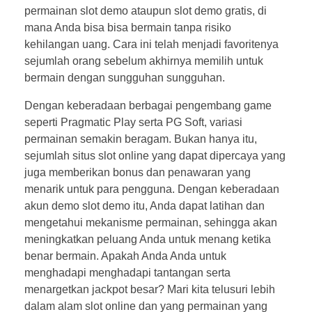
permainan slot demo ataupun slot demo gratis, di
mana Anda bisa bisa bermain tanpa risiko
kehilangan uang. Cara ini telah menjadi favoritenya
sejumlah orang sebelum akhirnya memilih untuk
bermain dengan sungguhan sungguhan.
Dengan keberadaan berbagai pengembang game
seperti Pragmatic Play serta PG Soft, variasi
permainan semakin beragam. Bukan hanya itu,
sejumlah situs slot online yang dapat dipercaya yang
juga memberikan bonus dan penawaran yang
menarik untuk para pengguna. Dengan keberadaan
akun demo slot demo itu, Anda dapat latihan dan
mengetahui mekanisme permainan, sehingga akan
meningkatkan peluang Anda untuk menang ketika
benar bermain. Apakah Anda Anda untuk
menghadapi menghadapi tantangan serta
menargetkan jackpot besar? Mari kita telusuri lebih
dalam alam slot online dan yang permainan yang