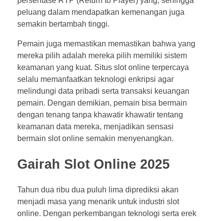
persentase RTP (Return to Player) yang, sehingga
peluang dalam mendapatkan kemenangan juga
semakin bertambah tinggi.
Pemain juga memastikan memastikan bahwa yang
mereka pilih adalah mereka pilih memiliki sistem
keamanan yang kuat. Situs slot online terpercaya
selalu memanfaatkan teknologi enkripsi agar
melindungi data pribadi serta transaksi keuangan
pemain. Dengan demikian, pemain bisa bermain
dengan tenang tanpa khawatir khawatir tentang
keamanan data mereka, menjadikan sensasi
bermain slot online semakin menyenangkan.
Gairah Slot Online 2025
Tahun dua ribu dua puluh lima diprediksi akan
menjadi masa yang menarik untuk industri slot
online. Dengan perkembangan teknologi serta erek