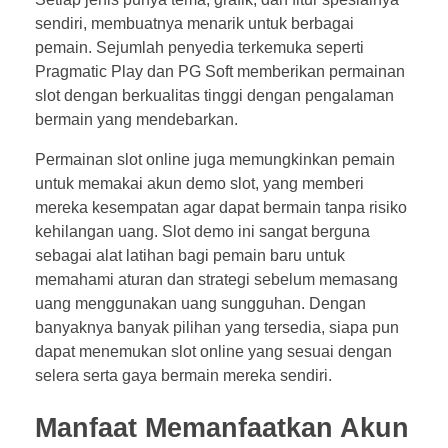
sendiri, membuatnya menarik untuk berbagai
pemain. Sejumlah penyedia terkemuka seperti
Pragmatic Play dan PG Soft memberikan permainan
slot dengan berkualitas tinggi dengan pengalaman
bermain yang mendebarkan.
Permainan slot online juga memungkinkan pemain
untuk memakai akun demo slot, yang memberi
mereka kesempatan agar dapat bermain tanpa risiko
kehilangan uang. Slot demo ini sangat berguna
sebagai alat latihan bagi pemain baru untuk
memahami aturan dan strategi sebelum memasang
uang menggunakan uang sungguhan. Dengan
banyaknya banyak pilihan yang tersedia, siapa pun
dapat menemukan slot online yang sesuai dengan
selera serta gaya bermain mereka sendiri.
Manfaat Memanfaatkan Akun