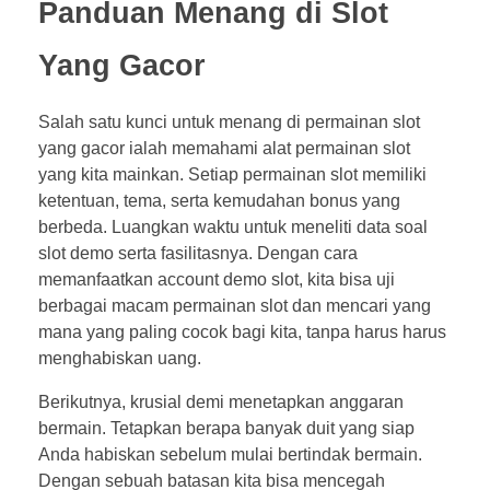
Panduan Menang di Slot
Yang Gacor
Salah satu kunci untuk menang di permainan slot
yang gacor ialah memahami alat permainan slot
yang kita mainkan. Setiap permainan slot memiliki
ketentuan, tema, serta kemudahan bonus yang
berbeda. Luangkan waktu untuk meneliti data soal
slot demo serta fasilitasnya. Dengan cara
memanfaatkan account demo slot, kita bisa uji
berbagai macam permainan slot dan mencari yang
mana yang paling cocok bagi kita, tanpa harus harus
menghabiskan uang.
Berikutnya, krusial demi menetapkan anggaran
bermain. Tetapkan berapa banyak duit yang siap
Anda habiskan sebelum mulai bertindak bermain.
Dengan sebuah batasan kita bisa mencegah