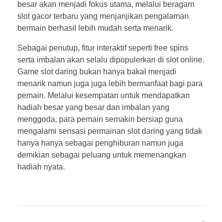
besar akan menjadi fokus utama, melalui beragam
slot gacor terbaru yang menjanjikan pengalaman
bermain berhasil lebih mudah serta menarik.
Sebagai penutup, fitur interaktif seperti free spins
serta imbalan akan selalu dipopulerkan di slot online.
Game slot daring bukan hanya bakal menjadi
menarik namun juga juga lebih bermanfaat bagi para
pemain. Melalui kesempatan untuk mendapatkan
hadiah besar yang besar dan imbalan yang
menggoda, para pemain semakin bersiap guna
mengalami sensasi permainan slot daring yang tidak
hanya hanya sebagai penghiburan namun juga
demikian sebagai peluang untuk memenangkan
hadiah nyata.