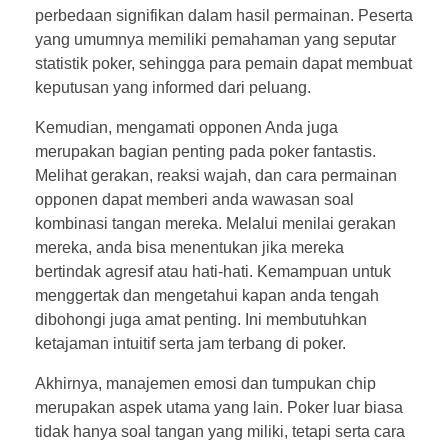
b
perbedaan signifikan dalam hasil permainan. Peserta
yang umumnya memiliki pemahaman yang seputar
e
statistik poker, sehingga para pemain dapat membuat
r
keputusan yang informed dari peluang.
Kemudian, mengamati opponen Anda juga
h
merupakan bagian penting pada poker fantastis.
a
Melihat gerakan, reaksi wajah, dan cara permainan
opponen dapat memberi anda wawasan soal
s
kombinasi tangan mereka. Melalui menilai gerakan
mereka, anda bisa menentukan jika mereka
i
bertindak agresif atau hati-hati. Kemampuan untuk
menggertak dan mengetahui kapan anda tengah
l
dibohongi juga amat penting. Ini membutuhkan
a
ketajaman intuitif serta jam terbang di poker.
n
Akhirnya, manajemen emosi dan tumpukan chip
merupakan aspek utama yang lain. Poker luar biasa
d
tidak hanya soal tangan yang miliki, tetapi serta cara