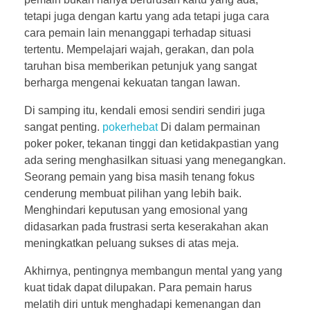
tetapi juga dengan kartu yang ada tetapi juga cara
o
cara pemain lain menanggapi terhadap situasi
k
tertentu. Mempelajari wajah, gerakan, dan pola
taruhan bisa memberikan petunjuk yang sangat
e
berharga mengenai kekuatan tangan lawan.
r
Di samping itu, kendali emosi sendiri sendiri juga
sangat penting.
pokerhebat
Di dalam permainan
L
poker poker, tekanan tinggi dan ketidakpastian yang
ada sering menghasilkan situasi yang menegangkan.
u
Seorang pemain yang bisa masih tenang fokus
cenderung membuat pilihan yang lebih baik.
a
Menghindari keputusan yang emosional yang
r
didasarkan pada frustrasi serta keserakahan akan
meningkatkan peluang sukses di atas meja.
B
Akhirnya, pentingnya membangun mental yang yang
i
kuat tidak dapat dilupakan. Para pemain harus
melatih diri untuk menghadapi kemenangan dan