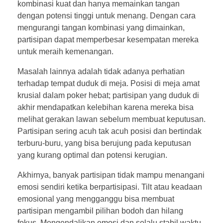
kombinasi kuat dan hanya memainkan tangan
dengan potensi tinggi untuk menang. Dengan cara
mengurangi tangan kombinasi yang dimainkan,
partisipan dapat memperbesar kesempatan mereka
untuk meraih kemenangan.
Masalah lainnya adalah tidak adanya perhatian
terhadap tempat duduk di meja. Posisi di meja amat
krusial dalam poker hebat; partisipan yang duduk di
akhir mendapatkan kelebihan karena mereka bisa
melihat gerakan lawan sebelum membuat keputusan.
Partisipan sering acuh tak acuh posisi dan bertindak
terburu-buru, yang bisa berujung pada keputusan
yang kurang optimal dan potensi kerugian.
Akhirnya, banyak partisipan tidak mampu menangani
emosi sendiri ketika berpartisipasi. Tilt atau keadaan
emosional yang mengganggu bisa membuat
partisipan mengambil pilihan bodoh dan hilang
fokus. Mengendalikan emosi dan selalu stabil waktu