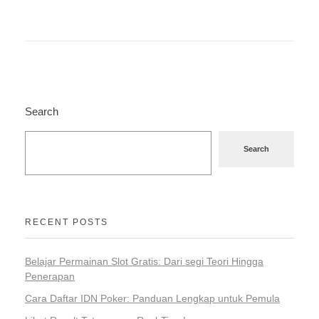
Search
Search
RECENT POSTS
Belajar Permainan Slot Gratis: Dari segi Teori Hingga
Penerapan
Cara Daftar IDN Poker: Panduan Lengkap untuk Pemula