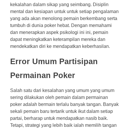
a
kekalahan dalam sikap yang seimbang. Disiplin
mental dan kesiapan untuk untuk setiap pengalaman
s
yang ada akan menolong pemain berkembang serta
a
tumbuh di dunia poker hebat. Dengan memahami
dan menerapkan aspek psikologi ini ini, pemain
dapat meningkatkan keterampilan mereka dan
mendekatkan diri ke mendapatkan keberhasilan.
Error Umum Partisipan
Permainan Poker
Salah satu dari kesalahan yang umum yang umum
sering dilakukan oleh pemain dalam permainan
poker adalah bermain terlalu banyak tangan. Banyak
sekali pemain baru tertarik untuk ikut dalam setiap
partai, berharap untuk mendapatkan nasib baik.
Tetapi, strategi yang lebih baik ialah memilih tangan