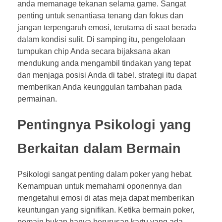
anda memanage tekanan selama game. Sangat
i
penting untuk senantiasa tenang dan fokus dan
jangan terpengaruh emosi, terutama di saat berada
P
dalam kondisi sulit. Di samping itu, pengelolaan
e
tumpukan chip Anda secara bijaksana akan
mendukung anda mengambil tindakan yang tepat
r
dan menjaga posisi Anda di tabel. strategi itu dapat
memberikan Anda keunggulan tambahan pada
m
permainan.
a
Pentingnya Psikologi yang
i
Berkaitan dalam Bermain
n
a
Psikologi sangat penting dalam poker yang hebat.
Kemampuan untuk memahami oponennya dan
n
mengetahui emosi di atas meja dapat memberikan
keuntungan yang signifikan. Ketika bermain poker,
P
pemain bukan hanya berurusan kartu yang ada,