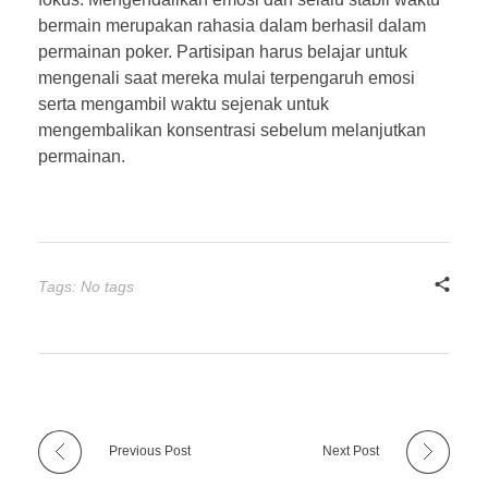
bermain merupakan rahasia dalam berhasil dalam
permainan poker. Partisipan harus belajar untuk
mengenali saat mereka mulai terpengaruh emosi
serta mengambil waktu sejenak untuk
mengembalikan konsentrasi sebelum melanjutkan
permainan.
Tags: No tags
Previous Post
Next Post