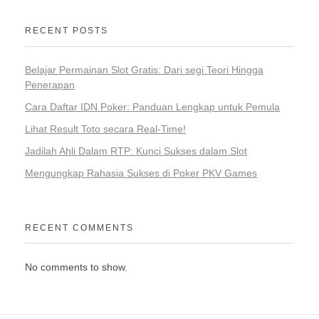
RECENT POSTS
Belajar Permainan Slot Gratis: Dari segi Teori Hingga
Penerapan
Cara Daftar IDN Poker: Panduan Lengkap untuk Pemula
Lihat Result Toto secara Real-Time!
Jadilah Ahli Dalam RTP: Kunci Sukses dalam Slot
Mengungkap Rahasia Sukses di Poker PKV Games
RECENT COMMENTS
No comments to show.