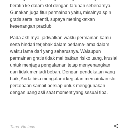
beralih ke dalam slot dengan taruhan sebenarnya.
Gunakan juga fitur permainan yaitu, misalnya spin
gratis serta insentif, supaya meningkatkan
kesenangan praclub.
Pada akhirnya, jadwalkan waktu permainan kamu
serta hindari terjebak dalam berlama-lama dalam
waktu lama dari yang seharusnya. Walaupun
permainan gratis tidak melibatkan risiko uang, krusial
untuk menjaga pengalaman tetap menyenangkan
dan tidak menjadi beban. Dengan pendekatan yang
baik, Anda bisa mengalami kegiatan memainkan slot
percobaan sambil bersiap untuk menggunakan
dengan uang asli saat moment yang sesuai tiba.
Tags: No tags