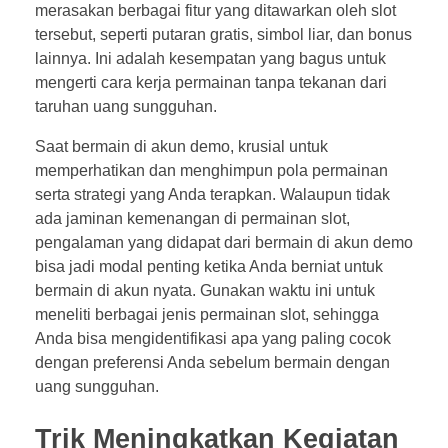
merasakan berbagai fitur yang ditawarkan oleh slot
tersebut, seperti putaran gratis, simbol liar, dan bonus
lainnya. Ini adalah kesempatan yang bagus untuk
mengerti cara kerja permainan tanpa tekanan dari
taruhan uang sungguhan.
Saat bermain di akun demo, krusial untuk
memperhatikan dan menghimpun pola permainan
serta strategi yang Anda terapkan. Walaupun tidak
ada jaminan kemenangan di permainan slot,
pengalaman yang didapat dari bermain di akun demo
bisa jadi modal penting ketika Anda berniat untuk
bermain di akun nyata. Gunakan waktu ini untuk
meneliti berbagai jenis permainan slot, sehingga
Anda bisa mengidentifikasi apa yang paling cocok
dengan preferensi Anda sebelum bermain dengan
uang sungguhan.
Trik Meningkatkan Kegiatan