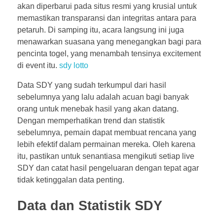
akan diperbarui pada situs resmi yang krusial untuk
memastikan transparansi dan integritas antara para
petaruh. Di samping itu, acara langsung ini juga
menawarkan suasana yang menegangkan bagi para
pencinta togel, yang menambah tensinya excitement
di event itu.
sdy lotto
Data SDY yang sudah terkumpul dari hasil
sebelumnya yang lalu adalah acuan bagi banyak
orang untuk menebak hasil yang akan datang.
Dengan memperhatikan trend dan statistik
sebelumnya, pemain dapat membuat rencana yang
lebih efektif dalam permainan mereka. Oleh karena
itu, pastikan untuk senantiasa mengikuti setiap live
SDY dan catat hasil pengeluaran dengan tepat agar
tidak ketinggalan data penting.
Data dan Statistik SDY