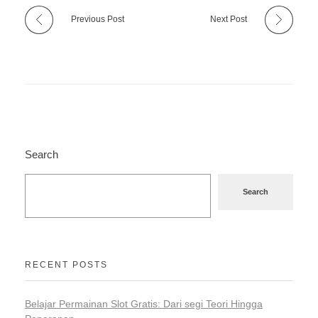
Previous Post
Next Post
Search
Search
RECENT POSTS
Belajar Permainan Slot Gratis: Dari segi Teori Hingga