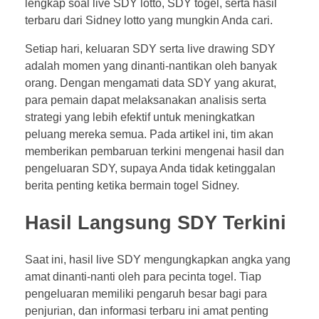
lengkap soal live SDY lotto, SDY togel, serta hasil
terbaru dari Sidney lotto yang mungkin Anda cari.
Setiap hari, keluaran SDY serta live drawing SDY
adalah momen yang dinanti-nantikan oleh banyak
orang. Dengan mengamati data SDY yang akurat,
para pemain dapat melaksanakan analisis serta
strategi yang lebih efektif untuk meningkatkan
peluang mereka semua. Pada artikel ini, tim akan
memberikan pembaruan terkini mengenai hasil dan
pengeluaran SDY, supaya Anda tidak ketinggalan
berita penting ketika bermain togel Sidney.
Hasil Langsung SDY Terkini
Saat ini, hasil live SDY mengungkapkan angka yang
amat dinanti-nanti oleh para pecinta togel. Tiap
pengeluaran memiliki pengaruh besar bagi para
penjurian, dan informasi terbaru ini amat penting