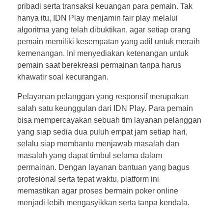
pribadi serta transaksi keuangan para pemain. Tak
hanya itu, IDN Play menjamin fair play melalui
algoritma yang telah dibuktikan, agar setiap orang
pemain memiliki kesempatan yang adil untuk meraih
kemenangan. Ini menyediakan ketenangan untuk
pemain saat berekreasi permainan tanpa harus
khawatir soal kecurangan.
Pelayanan pelanggan yang responsif merupakan
salah satu keunggulan dari IDN Play. Para pemain
bisa mempercayakan sebuah tim layanan pelanggan
yang siap sedia dua puluh empat jam setiap hari,
selalu siap membantu menjawab masalah dan
masalah yang dapat timbul selama dalam
permainan. Dengan layanan bantuan yang bagus
profesional serta tepat waktu, platform ini
memastikan agar proses bermain poker online
menjadi lebih mengasyikkan serta tanpa kendala.