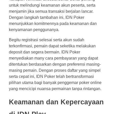
untuk melindungi keamanan akun peserta, serta
menjamin jika semua transaksi berjalan lancar.
Dengan langkah tambahan ini, IDN Poker
menunjukkan komitmennya pada keamanan dan
kenyamanan penggunanya.
Begitu registrasi selesai serta akun sudah
terkonfirmasi, pemain dapat seketika melakukan
deposit dan segera bermain. IDN Poker
menyediakan many cara pembayaran yang dapat
ditentukan berdasarkan dengan preferensi masing-
masing pemain. Dengan proses daftar yang simpel
serta cepat ini, IDN Poker telah bertransformasi
pilihan utama bagi banyak penggemar poker online
yang mencicipi nuansa permainan tanpa rintangan.
Keamanan dan Kepercayaan