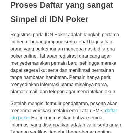
Proses Daftar yang sangat
Simpel di IDN Poker
Registrasi pada IDN Poker adalah langkah pertama
ini benar-benar gampang serta cepat bagi setiap
orang yang berkeinginan mencoba nasib di arena
poker online. Tahapan registrasi dirancang agar
menyederhanakan pemain baru, sehingga mereka
dapat segera ikut serta dan menikmati permainan
tanpa hambatan hambatan. Pemain hanya perlu
menyediakan informasi utama misalnya nama,
alamat email, dan telepon agar menciptakan akun.
Setelah mengisi formulir pendaftaran, peserta akan
menerima verifikasi melalui email atau SMS.
daftar
idn poker
Hal ini memastikan bahwa semua
informasi yang disampaikan adalah valid serta aman.
Tahapan verifikasi tersebut benar-benar penting