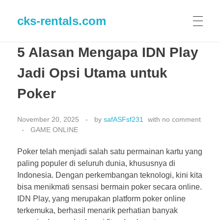
cks-rentals.com
5 Alasan Mengapa IDN Play
Jadi Opsi Utama untuk
Poker
November 20, 2025
by
safASFsf231
with
no comment
GAME ONLINE
Poker telah menjadi salah satu permainan kartu yang
paling populer di seluruh dunia, khususnya di
Indonesia. Dengan perkembangan teknologi, kini kita
bisa menikmati sensasi bermain poker secara online.
IDN Play, yang merupakan platform poker online
terkemuka, berhasil menarik perhatian banyak