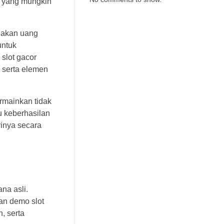
i yang mungkin
nakan uang
untuk
slot gacor
 serta elemen
rmainkan tidak
u keberhasilan
inya secara
na asli.
an demo slot
, serta