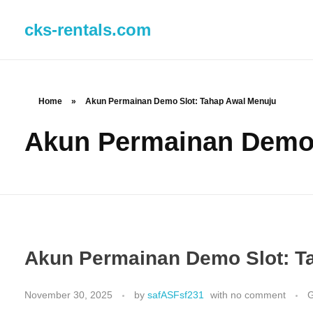
cks-rentals.com
Home
»
Akun Permainan Demo Slot: Tahap Awal Menuju
Akun Permainan Demo 
Akun Permainan Demo Slot: T
November 30, 2025
by
safASFsf231
with
no comment