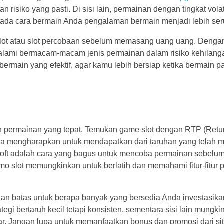
risiko yang pasti. Di sisi lain, permainan dengan tingkat volati
i pada cara bermain Anda pengalaman bermain menjadi lebih ser
lot atau slot percobaan sebelum memasang uang uang. Denga
lami bermacam-macam jenis permainan dalam risiko kehilanga
rmain yang efektif, agar kamu lebih bersiap ketika bermain 
 permainan yang tepat. Temukan game slot dengan RTP (Retur
isa mengharapkan untuk mendapatkan dari taruhan yang telah m
 Soft adalah cara yang bagus untuk mencoba permainan sebel
 slot memungkinkan untuk berlatih dan memahami fitur-fitur 
kan batas untuk berapa banyak yang bersedia Anda investasika
egi bertaruh kecil tetapi konsisten, sementara sisi lain mungki
r. Jangan lupa untuk memanfaatkan bonus dan promosi dari situ