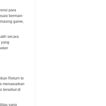
ensi para
nsasi bermain
g-masing game,
atih secara
e yang
patan
ikan Return to
anya menawarkan
 tersebut di
ilitas yang