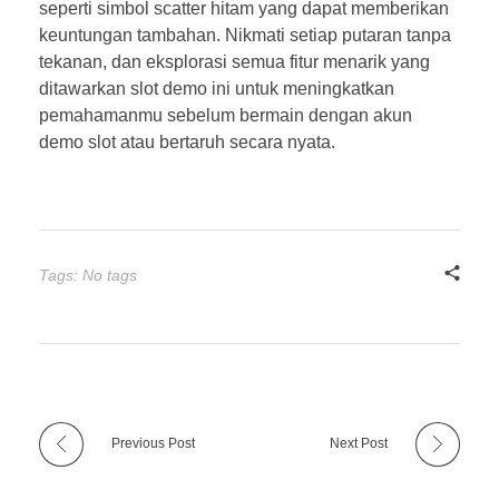
seperti simbol scatter hitam yang dapat memberikan
keuntungan tambahan. Nikmati setiap putaran tanpa
tekanan, dan eksplorasi semua fitur menarik yang
ditawarkan slot demo ini untuk meningkatkan
pemahamanmu sebelum bermain dengan akun
demo slot atau bertaruh secara nyata.
Tags: No tags
Previous Post
Next Post