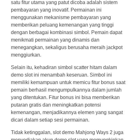
satu fitur utama yang patut dicoba adalah sistem
pembayaran yang inovatif. Permainan ini
menggunakan mekanisme pembayaran yang
memberikan peluang kemenangan yang tinggi
dengan berbagai kombinasi simbol. Pemain dapat
menikmati permainan yang dinamis dan
menegangkan, sekaligus berusaha meraih jackpot
menggiurkan.
Selain itu, kehadiran simbol scatter hitam dalam
demo slot ini menambah keseruan. Simbol ini
memiliki kemampuan untuk memicu fitur bonus saat
pemain berhasil mengumpulkannya dalam jumlah
yang ditentukan. Fitur bonus ini bisa memberikan
putaran gratis dan meningkatkan potensi
kemenangan, menjadikannya elemen yang sangat
dicari dalam setiap sesi permainan.
Tidak ketinggalan, slot demo Mahjong Ways 2 juga
menyediakan akun demo slot yang memungkinkan