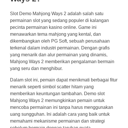
Slot Demo Mahjong Ways 2 adalah salah satu
permainan slot yang sedang populer di kalangan
pecinta permainan kasino online. Game ini
menawarkan tema mahjong yang kental, dan
dikembangkan oleh PG Soft, sebuah perusahaan
terkenal dalam industri permainan. Dengan grafis
yang menarik dan alur permainan yang dinamis,
Mahjong Ways 2 memberikan pengalaman bermain
yang seru dan menghibur.
Dalam slot ini, pemain dapat menikmati berbagai fitur
menarik seperti simbol scatter hitam yang
memberikan keuntungan tambahan. Demo slot
Mahjong Ways 2 memungkinkan pemain untuk
mencoba permainan ini tanpa harus menggunakan
uang sungguhan. Ini adalah cara yang baik untuk
memahami mekanisme permainan dan strategi
sebelum bermain dengan taruhan nyata.