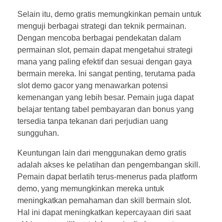
Selain itu, demo gratis memungkinkan pemain untuk
t
menguji berbagai strategi dan teknik permainan.
u
Dengan mencoba berbagai pendekatan dalam
permainan slot, pemain dapat mengetahui strategi
n
mana yang paling efektif dan sesuai dengan gaya
bermain mereka. Ini sangat penting, terutama pada
g
slot demo gacor yang menawarkan potensi
kemenangan yang lebih besar. Pemain juga dapat
k
belajar tentang tabel pembayaran dan bonus yang
a
tersedia tanpa tekanan dari perjudian uang
sungguhan.
n
Keuntungan lain dari menggunakan demo gratis
adalah akses ke pelatihan dan pengembangan skill.
Pemain dapat berlatih terus-menerus pada platform
demo, yang memungkinkan mereka untuk
meningkatkan pemahaman dan skill bermain slot.
Hal ini dapat meningkatkan kepercayaan diri saat