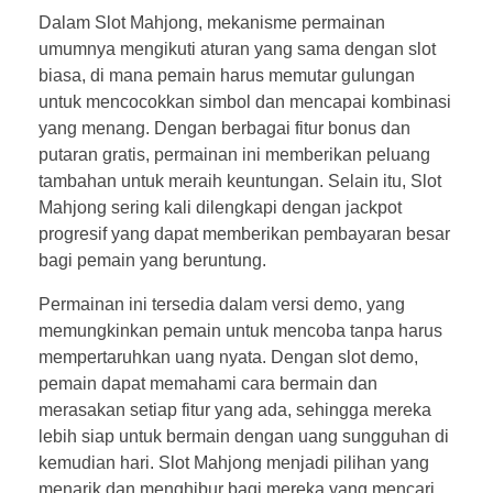
y
Dalam Slot Mahjong, mekanisme permainan
umumnya mengikuti aturan yang sama dengan slot
a
biasa, di mana pemain harus memutar gulungan
n
untuk mencocokkan simbol dan mencapai kombinasi
yang menang. Dengan berbagai fitur bonus dan
g
putaran gratis, permainan ini memberikan peluang
tambahan untuk meraih keuntungan. Selain itu, Slot
M
Mahjong sering kali dilengkapi dengan jackpot
progresif yang dapat memberikan pembayaran besar
e
bagi pemain yang beruntung.
n
Permainan ini tersedia dalam versi demo, yang
g
memungkinkan pemain untuk mencoba tanpa harus
mempertaruhkan uang nyata. Dengan slot demo,
h
pemain dapat memahami cara bermain dan
merasakan setiap fitur yang ada, sehingga mereka
i
lebih siap untuk bermain dengan uang sungguhan di
kemudian hari. Slot Mahjong menjadi pilihan yang
b
menarik dan menghibur bagi mereka yang mencari