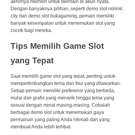
akhirnya memilih untuk bermain di akun nyata.
Dengan banyaknya pilihan, seperti demo slot nolimit
city dan demo slot bukagaming, pemain memiliki
banyak kesempatan untuk menemukan slot yang
cocok bagi mereka.
Tips Memilih Game Slot
yang Tepat
Saat memilih game slot yang tepat, penting untuk
mempertimbangkan tema dan fitur yang ditawarkan.
Setiap pemain memiliki preferensi yang berbeda,
mulai dari grafis yang menarik hingga tema yang
sesuai dengan minat masing-masing. Cobalah
berbagai demo slot untuk menemukan gaya
permainan yang paling Anda nikmati dan yang
membuat Anda lebih terlibat.