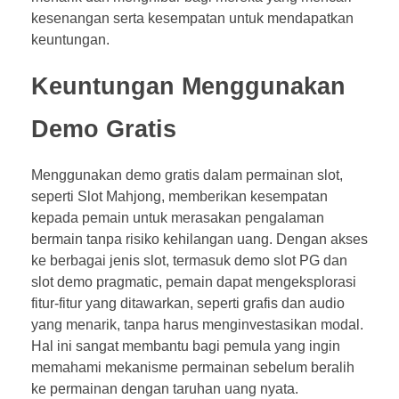
u
kesenangan serta kesempatan untuk mendapatkan
keuntungan.
r
Keuntungan Menggunakan
d
Demo Gratis
a
n
Menggunakan demo gratis dalam permainan slot,
seperti Slot Mahjong, memberikan kesempatan
M
kepada pemain untuk merasakan pengalaman
bermain tanpa risiko kehilangan uang. Dengan akses
e
ke berbagai jenis slot, termasuk demo slot PG dan
n
slot demo pragmatic, pemain dapat mengeksplorasi
fitur-fitur yang ditawarkan, seperti grafis dan audio
g
yang menarik, tanpa harus menginvestasikan modal.
Hal ini sangat membantu bagi pemula yang ingin
u
memahami mekanisme permainan sebelum beralih
ke permainan dengan taruhan uang nyata.
n