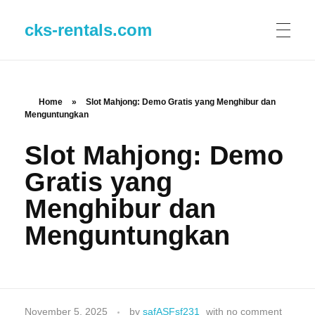
cks-rentals.com
Home
»
Slot Mahjong: Demo Gratis yang Menghibur dan
Menguntungkan
Slot Mahjong: Demo
Gratis yang
Menghibur dan
Menguntungkan
S
November 5, 2025
by
safASFsf231
with
no comment