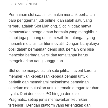
GAME ONLINE
l
Permainan slot saat ini semakin menarik perhatian
o
para penggemar judi online, dan salah satu yang
t
terbaru adalah Slot Mahjong. Slot ini tidak hanya
menawarkan pengalaman bermain yang menghibur,
M
tetapi juga peluang untuk meraih keuntungan yang
menarik melalui fitur-fitur inovatif. Dengan banyaknya
a
opsi dalam permainan demo slot, pemain kini bisa
mencoba berbagai versi dan tema tanpa harus
h
mengeluarkan uang sungguhan.
j
Slot demo menjadi salah satu pilihan favorit karena
o
memberikan kebebasan kepada pemain untuk
berlatih dan memahami mekanisme permainan
n
sebelum memutuskan untuk bermain dengan taruhan
nyata. Dari demo slot PG hingga demo slot
g
Pragmatic, setiap jenis menawarkan keunikan
tersendiri. Dengan platform yang terlengkap dan
: