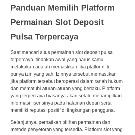
Panduan Memilih Platform
Permainan Slot Deposit
Pulsa Terpercaya
Saat mencari situs permainan slot deposit pulsa
terpercaya, tindakan awal yang harus kamu
melakukan adalah memastikan jika platform itu
punya izin yang sah. Izinnya tersebut memastikan
jika platform tersebut beroperasi dalam ranah hukum
dan mematuhi aturan-aturan yang berlaku. Platform
yang terpercaya biasanya akan selalu menampilkan
informasi lisensinya pada halaman depan serta
memiliki reputasi positif di lingkungan pengguna.
Selanjutnya, perhatikan pilihan permainan dan
metode penyetoran yang tersedia. Platform slot yang