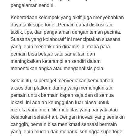
pengalaman sendiri.
Keberadaan kelompok yang aktif juga menyebabkan
daya tarik supertogel. Pemain dapat diskusikan
taktik, tips, dan pengalaman dengan teman pecinta.
Suasana yang kolaboratif ini menciptakan suasana
yang lebih menarik dan dinamis, di mana para
pemain bisa belajar satu sama lain dan
meningkatkan keterampilan sendiri dalam
menentukan angka atau menganalisis pola.
Selain itu, supertogel menyediakan kemudahan
akses dari platform daring yang memungkinkan
pemain untuk bermain kapan saja dan di semua
lokasi. Ini adalah keunggulan luar biasa untuk
mereka yang memiliki mobilitas yang banyak atau
kesibukan sehari-hari. Dengan inovasi yang semakin
canggih, pemain bisa menikmati sensasi bermain
yang lebih mudah dan menarik, sehingga supertogel