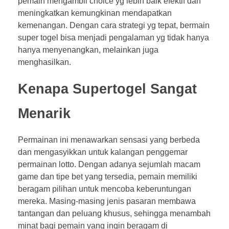
pemain mengambil choice yg lebih baik efektif dan
meningkatkan kemungkinan mendapatkan
kemenangan. Dengan cara strategi yg tepat, bermain
super togel bisa menjadi pengalaman yg tidak hanya
hanya menyenangkan, melainkan juga
menghasilkan.
Kenapa Supertogel Sangat
Menarik
Permainan ini menawarkan sensasi yang berbeda
dan mengasyikkan untuk kalangan penggemar
permainan lotto. Dengan adanya sejumlah macam
game dan tipe bet yang tersedia, pemain memiliki
beragam pilihan untuk mencoba keberuntungan
mereka. Masing-masing jenis pasaran membawa
tantangan dan peluang khusus, sehingga menambah
minat bagi pemain yang ingin beragam di