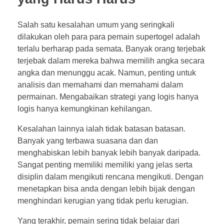
Salah satu kesalahan umum yang seringkali
dilakukan oleh para para pemain supertogel adalah
terlalu berharap pada semata. Banyak orang terjebak
terjebak dalam mereka bahwa memilih angka secara
angka dan menunggu acak. Namun, penting untuk
analisis dan memahami dan memahami dalam
permainan. Mengabaikan strategi yang logis hanya
logis hanya kemungkinan kehilangan.
Kesalahan lainnya ialah tidak batasan batasan.
Banyak yang terbawa suasana dan dan
menghabiskan lebih banyak lebih banyak daripada.
Sangat penting memiliki memiliki yang jelas serta
disiplin dalam mengikuti rencana mengikuti. Dengan
menetapkan bisa anda dengan lebih bijak dengan
menghindari kerugian yang tidak perlu kerugian.
Yang terakhir, pemain sering tidak belajar dari