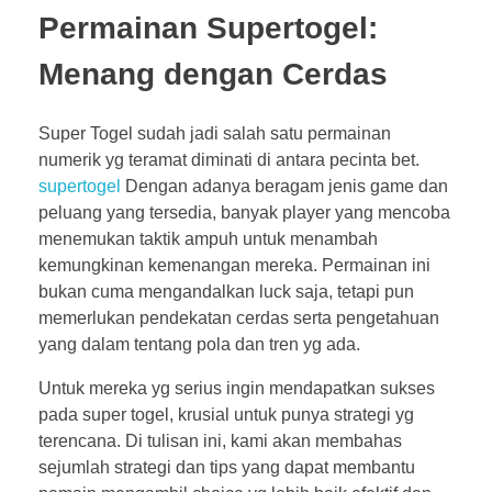
Permainan Supertogel:
Menang dengan Cerdas
Super Togel sudah jadi salah satu permainan
numerik yg teramat diminati di antara pecinta bet.
supertogel
Dengan adanya beragam jenis game dan
peluang yang tersedia, banyak player yang mencoba
menemukan taktik ampuh untuk menambah
kemungkinan kemenangan mereka. Permainan ini
bukan cuma mengandalkan luck saja, tetapi pun
memerlukan pendekatan cerdas serta pengetahuan
yang dalam tentang pola dan tren yg ada.
Untuk mereka yg serius ingin mendapatkan sukses
pada super togel, krusial untuk punya strategi yg
terencana. Di tulisan ini, kami akan membahas
sejumlah strategi dan tips yang dapat membantu